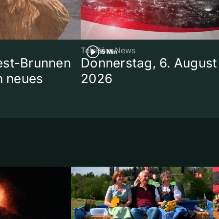
TeleBärn News
15 Min
est-Brunnen
Donnerstag, 6. August
in neues
2026