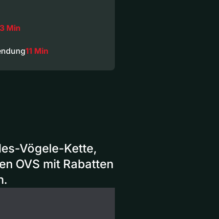
3 Min
Sendung
11 Min
es-Vögele-Kette,
men OVS mit Rabatten
n.