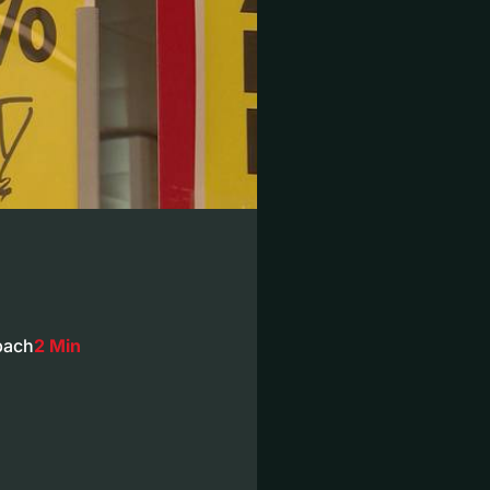
rbach
2 Min