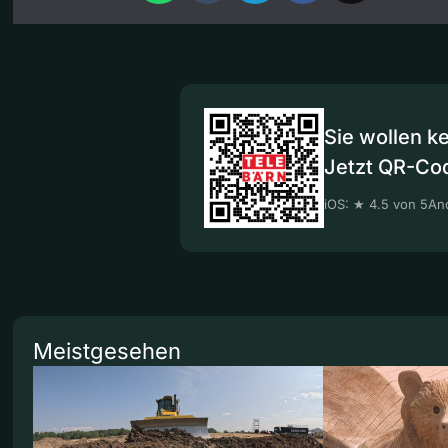
Sie wollen k
Jetzt QR-Co
iOS: ★ 4.5 von 5
And
Meistgesehen