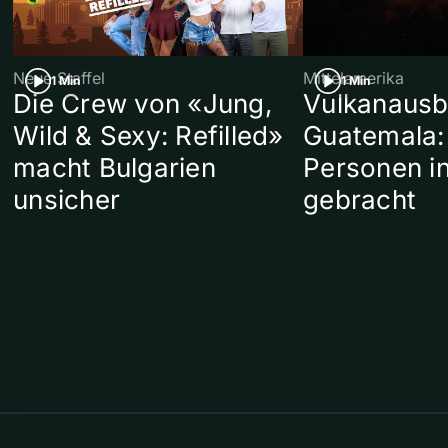
Neue Staffel
Mittelamerika
1 Min
1 Min
Die Crew von «Jung,
Vulkanausb
Wild & Sexy: Refilled»
Guatemala:
macht Bulgarien
Personen in
unsicher
gebracht