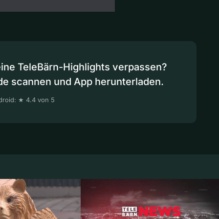
eine TeleBärn-Highlights verpassen?
de scannen und App herunterladen.
roid: ★ 4.4 von 5