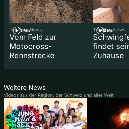
TeleBärn News
TeleBärn News
3 Min
2 Min
Vom Feld zur
Schwingf
Motocross-
findet se
Rennstrecke
Zuhause
Weitere News
Videos aus der Region, der Schweiz und aller Welt