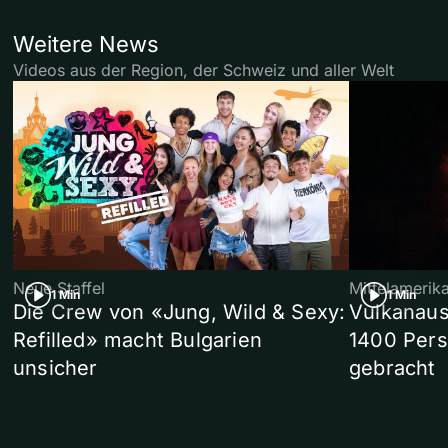
Weitere News
Videos aus der Region, der Schweiz und aller Welt
Neue Staffel
Mittelamerik
1 Min
1 Min
Die Crew von «Jung, Wild & Sexy:
Vulkanaus
Refilled» macht Bulgarien
1400 Pers
unsicher
gebracht