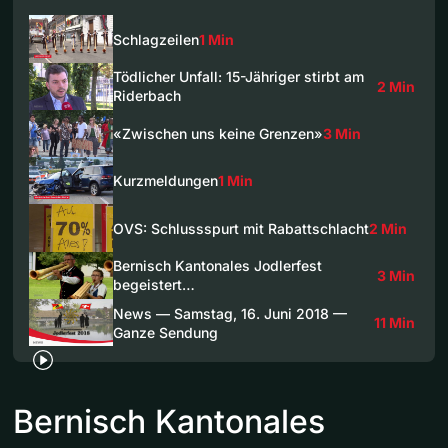
Schlagzeilen
1 Min
Tödlicher Unfall: 15-Jähriger stirbt am
2 Min
Riderbach
«Zwischen uns keine Grenzen»
3 Min
Kurzmeldungen
1 Min
OVS: Schlussspurt mit Rabattschlacht
2 Min
Bernisch Kantonales Jodlerfest
3 Min
begeistert…
News — Samstag, 16. Juni 2018 —
11 Min
Ganze Sendung
Bernisch Kantonales