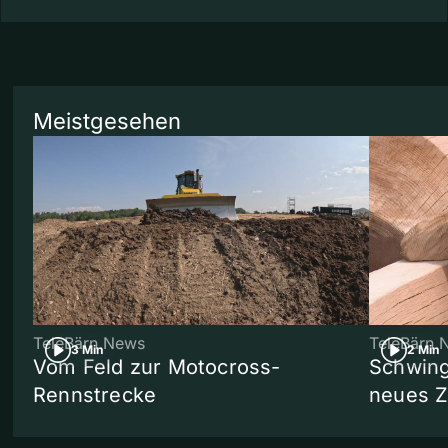
Meistgesehen
TeleBärn News
TeleBärn 
3 Min
2 Min
Vom Feld zur Motocross-
Schwing
Rennstrecke
neues 