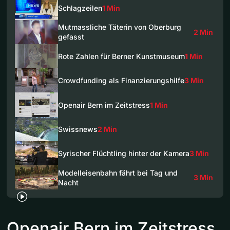
Schlagzeilen
1 Min
Mutmassliche Täterin von Oberburg
2 Min
gefasst
Rote Zahlen für Berner Kunstmuseum
1 Min
Crowdfunding als Finanzierungshilfe
3 Min
Openair Bern im Zeitstress
1 Min
Swissnews
2 Min
Syrischer Flüchtling hinter der Kamera
3 Min
Modelleisenbahn fährt bei Tag und
3 Min
Nacht
Openair Bern im Zeitstress