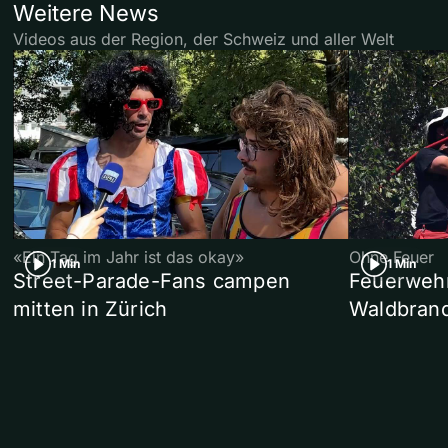
Weitere News
Videos aus der Region, der Schweiz und aller Welt
«Ein Tag im Jahr ist das okay»
Ohne Feuer
1 Min
1 Min
Street-Parade-Fans campen
Feuerwehr 
mitten in Zürich
Waldbrand