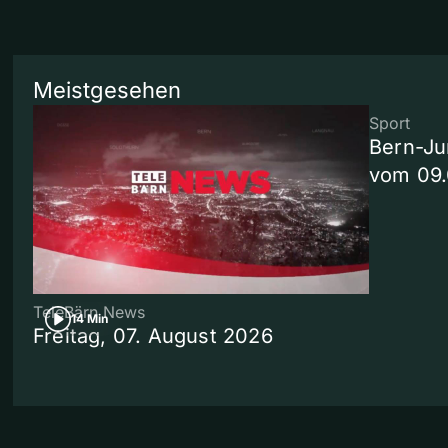
Meistgesehen
Sport
Bern-Ju
vom 09
TeleBärn News
14 Min
Freitag, 07. August 2026