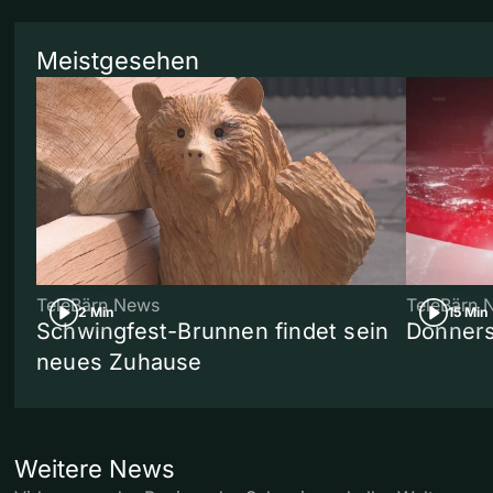
Meistgesehen
TeleBärn News
TeleBärn 
2 Min
15 Min
Schwingfest-Brunnen findet sein
Donners
neues Zuhause
Weitere News