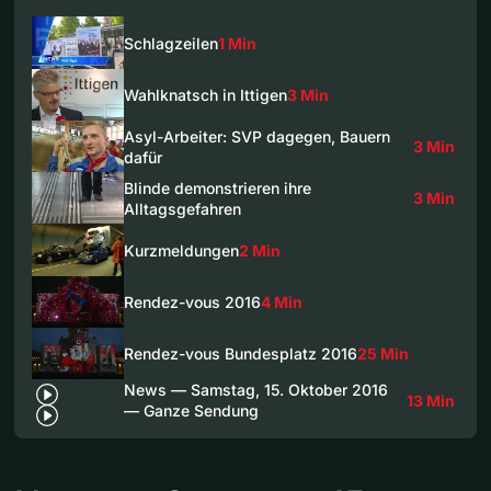
Schlagzeilen
1 Min
Wahlknatsch in Ittigen
3 Min
Asyl-Arbeiter: SVP dagegen, Bauern
3 Min
dafür
Blinde demonstrieren ihre
3 Min
Alltagsgefahren
Kurzmeldungen
2 Min
Rendez-vous 2016
4 Min
Rendez-vous Bundesplatz 2016
25 Min
News — Samstag, 15. Oktober 2016
13 Min
— Ganze Sendung