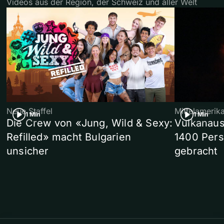
Videos aus der Region, der Schweiz und aller Welt
Neue Staffel
Mittelamerik
1 Min
1 Min
Die Crew von «Jung, Wild & Sexy:
Vulkanaus
Refilled» macht Bulgarien
1400 Pers
unsicher
gebracht