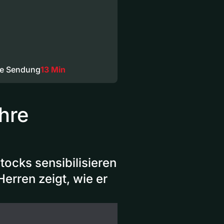
ze Sendung
13 Min
hre
ocks sensibilisieren
erren zeigt, wie er