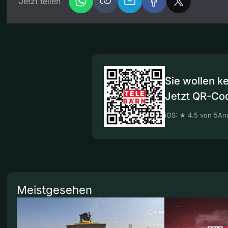
Jetzt teilen
Sie wollen k
Jetzt QR-Co
iOS: ★ 4.5 von 5
And
Meistgesehen