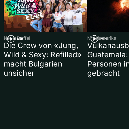
Neue Staffel
Mittelamerika
1 Min
1 Min
Die Crew von «Jung,
Vulkanausb
Wild & Sexy: Refilled»
Guatemala:
macht Bulgarien
Personen in
unsicher
gebracht