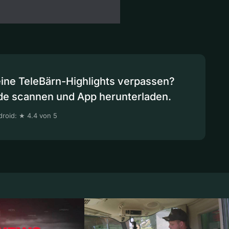
eine TeleBärn-Highlights verpassen?
de scannen und App herunterladen.
roid: ★ 4.4 von 5