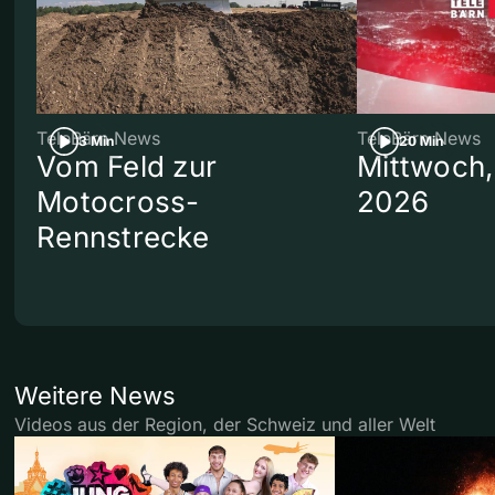
TeleBärn News
TeleBärn News
3 Min
20 Min
Vom Feld zur
Mittwoch,
Motocross-
2026
Rennstrecke
Weitere News
Videos aus der Region, der Schweiz und aller Welt