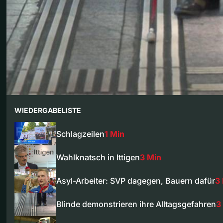
WIEDERGABELISTE
Schlagzeilen
1 Min
Wahlknatsch in Ittigen
3 Min
Asyl-Arbeiter: SVP dagegen, Bauern dafür
3
Blinde demonstrieren ihre Alltagsgefahren
3