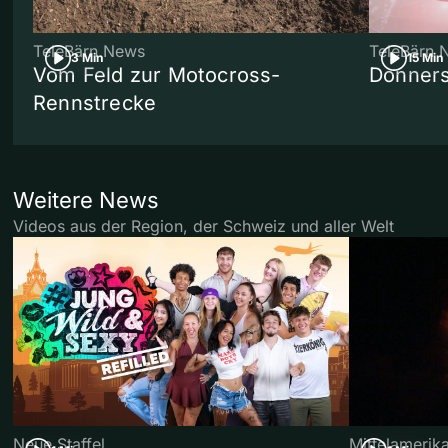
TeleBärn News
TeleBärn 
3 Min
15 Min
Vom Feld zur Motocross-
Donners
Rennstrecke
Weitere News
Videos aus der Region, der Schweiz und aller Welt
Neue Staffel
Mittelamerik