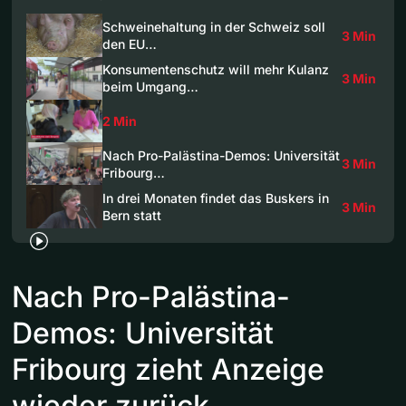
Schweinehaltung in der Schweiz soll
3 Min
den EU…
Konsumentenschutz will mehr Kulanz
3 Min
beim Umgang…
2 Min
Nach Pro-Palästina-Demos: Universität
3 Min
Fribourg…
In drei Monaten findet das Buskers in
3 Min
Bern statt
Nach Pro-Palästina-
Demos: Universität
Fribourg zieht Anzeige
wieder zurück