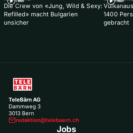
1 Min
1 Min
Die Crew von «Jung, Wild & Sexy:
Vulkanaus
Refilled» macht Bulgarien
1400 Pers
unsicher
gebracht
TeleBärn AG
Dammweg 3
3013 Bern
redaktion@telebaern.ch
Jobs