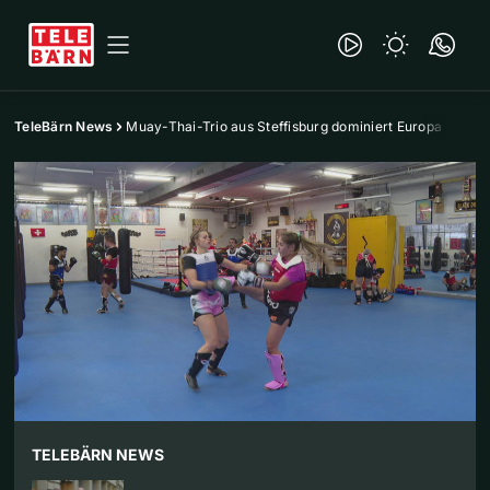
TeleBärn News
Muay-Thai-Trio aus Steffisburg dominiert Europa
TELEBÄRN NEWS