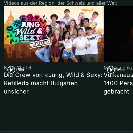
Videos aus der Region, der Schweiz und aller Welt
Neue Staffel
Mittelamerik
1 Min
1 Min
Die Crew von «Jung, Wild & Sexy:
Vulkanaus
Refilled» macht Bulgarien
1400 Pers
unsicher
gebracht