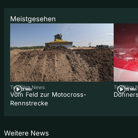
Meistgesehen
TeleBärn News
TeleBärn 
3 Min
15 Min
Vom Feld zur Motocross-
Donners
Rennstrecke
Weitere News