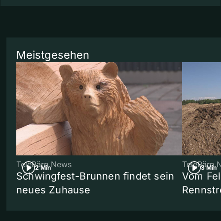
Meistgesehen
TeleBärn News
TeleBärn 
2 Min
3 Min
Schwingfest-Brunnen findet sein
Vom Fel
neues Zuhause
Rennstr