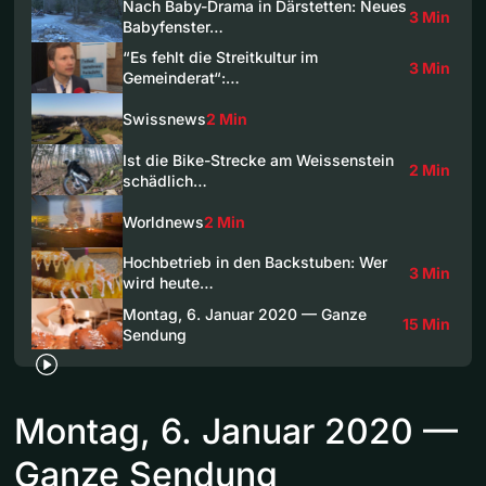
Nach Baby-Drama in Därstetten: Neues
3 Min
Babyfenster…
“Es fehlt die Streitkultur im
3 Min
Gemeinderat“:…
Swissnews
2 Min
Ist die Bike-Strecke am Weissenstein
2 Min
schädlich…
Worldnews
2 Min
Hochbetrieb in den Backstuben: Wer
3 Min
wird heute…
Montag, 6. Januar 2020 — Ganze
15 Min
Sendung
Montag, 6. Januar 2020 —
Ganze Sendung