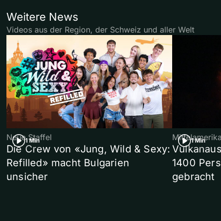
Weitere News
Videos aus der Region, der Schweiz und aller Welt
Neue Staffel
Mittelamerik
1 Min
1 Min
Die Crew von «Jung, Wild & Sexy:
Vulkanaus
Refilled» macht Bulgarien
1400 Pers
unsicher
gebracht