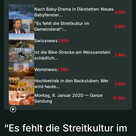
Nach Baby-Drama in Därstetten: Neues
3 Min
Babyfenster…
“Es fehlt die Streitkultur im
3 Min
Gemeinderat“:…
Swissnews
2 Min
Ist die Bike-Strecke am Weissenstein
2 Min
schädlich…
Worldnews
2 Min
Hochbetrieb in den Backstuben: Wer
3 Min
wird heute…
Montag, 6. Januar 2020 — Ganze
15 Min
Sendung
“Es fehlt die Streitkultur im