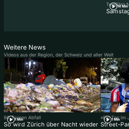
TeleBärn 
14 Min
Samstag
Weitere News
Videos aus der Region, der Schweiz und aller Welt
90 Tonnen Abfall
«Ein Tag im 
1 Min
1 Min
So wird Zürich über Nacht wieder
Street-P