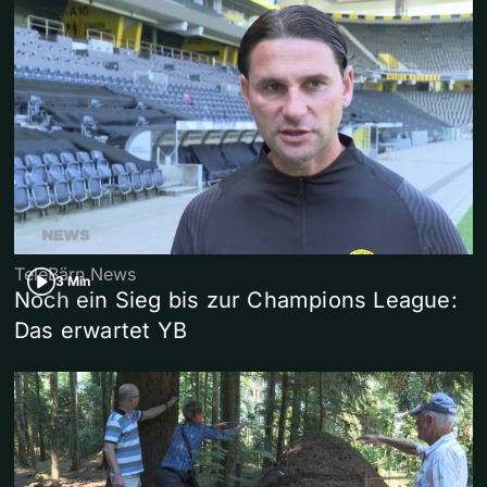
TeleBärn News
3 Min
Noch ein Sieg bis zur Champions League:
Das erwartet YB