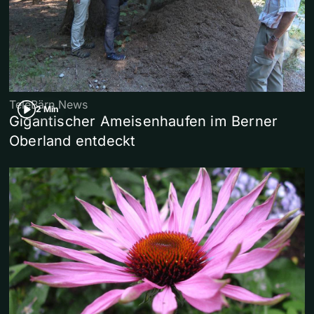
TeleBärn News
2 Min
Gigantischer Ameisenhaufen im Berner
Oberland entdeckt