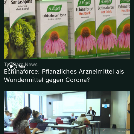
TeleBärn News
3 Min
Echinaforce: Pflanzliches Arzneimittel als
Wundermittel gegen Corona?