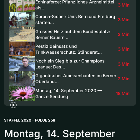
Echinaforce: Pflanzliches Arzneimittel
3 Min
als…
Corona-Sicher: Unis Bern und Freiburg
3 Min
starten…
Grosses Herz auf dem Bundesplatz:
2 Min
Berner Bauern…
Pestizideinsatz und
3 Min
Trinkwasserschutz: Ständerat…
Noch ein Sieg bis zur Champions
3 Min
League: Das…
Gigantischer Ameisenhaufen im Berner
2 Min
Oberland…
Montag, 14. September 2020 —
18 Min
Ganze Sendung
STAFFEL 2020 – FOLGE 258
Montag, 14. September