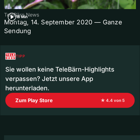
TeleBärn News
18 Min
Montag, 14. September 2020 — Ganze
Sendung
TIPP
Sie wollen keine TeleBärn-Highlights
verpassen? Jetzt unsere App
herunterladen.
Zum Play Store
★ 4.4 von 5