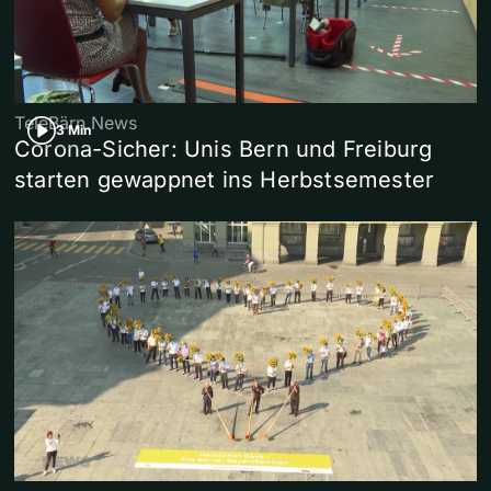
TeleBärn News
3 Min
Corona-Sicher: Unis Bern und Freiburg
starten gewappnet ins Herbstsemester