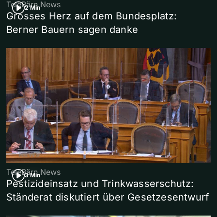
TeleBärn News
2 Min
Grosses Herz auf dem Bundesplatz:
Berner Bauern sagen danke
TeleBärn News
3 Min
Pestizideinsatz und Trinkwasserschutz:
Ständerat diskutiert über Gesetzesentwurf