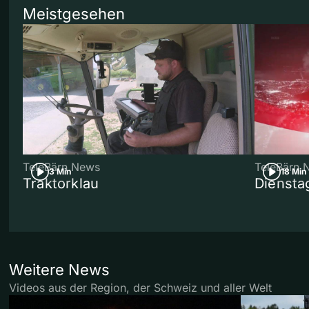
Meistgesehen
TeleBärn News
TeleBärn 
3 Min
18 Min
Traktorklau
Diensta
Weitere News
Videos aus der Region, der Schweiz und aller Welt