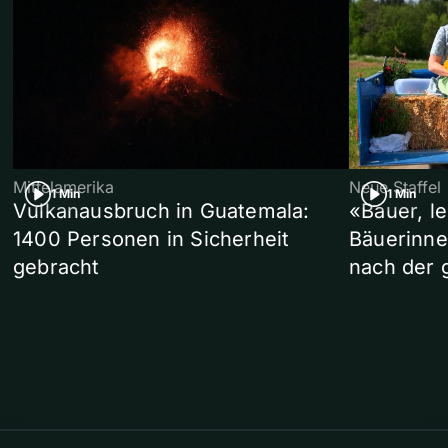
Mittelamerika
Neue Staffel
1 Min
1 Min
Vulkanausbruch in Guatemala:
«Bauer, l
1400 Personen in Sicherheit
Bäuerinne
gebracht
nach der 