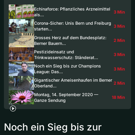
Echinaforce: Pflanzliches Arzneimittel
3 Min
als…
Corona-Sicher: Unis Bern und Freiburg
3 Min
starten…
Grosses Herz auf dem Bundesplatz:
2 Min
Berner Bauern…
Pestizideinsatz und
3 Min
Trinkwasserschutz: Ständerat…
Noch ein Sieg bis zur Champions
3 Min
League: Das…
Gigantischer Ameisenhaufen im Berner
2 Min
Oberland…
Montag, 14. September 2020 —
18 Min
Ganze Sendung
Noch ein Sieg bis zur