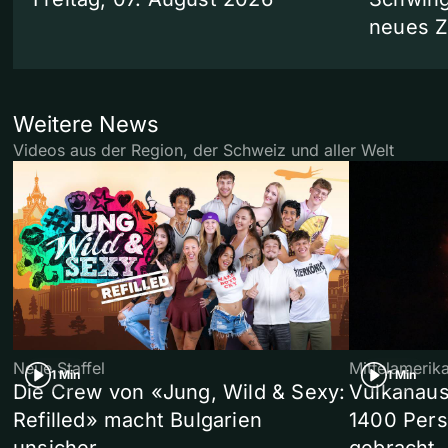
neues 
Weitere News
Videos aus der Region, der Schweiz und aller Welt
Neue Staffel
Mittelamerik
1 Min
1 Min
Die Crew von «Jung, Wild & Sexy:
Vulkanaus
Refilled» macht Bulgarien
1400 Pers