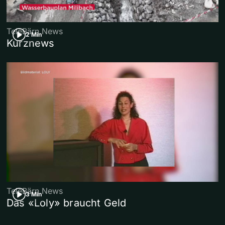
TeleBärn News
2 Min
Kurznews
TeleBärn News
3 Min
Das «Loly» braucht Geld