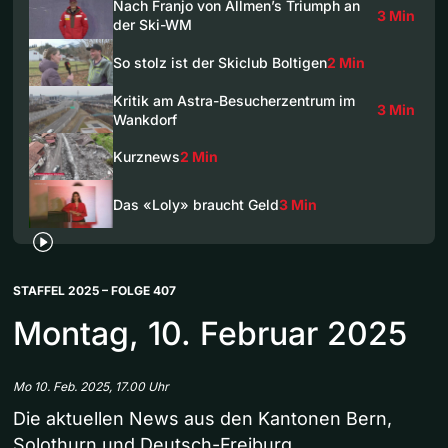
Nach Franjo von Allmen’s Triumph an
3 Min
der Ski-WM
So stolz ist der Skiclub Boltigen
2 Min
Kritik am Astra-Besucherzentrum im
3 Min
Wankdorf
Kurznews
2 Min
Das «Loly» braucht Geld
3 Min
STAFFEL 2025 – FOLGE 407
Montag, 10. Februar 2025
Mo 10. Feb. 2025, 17.00 Uhr
Die aktuellen News aus den Kantonen Bern,
Solothurn und Deutsch-Freiburg