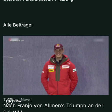
Alle Beiträge:
TeleBärn News
3 Min
Nach Franjo von Allmen’s Triumph an der