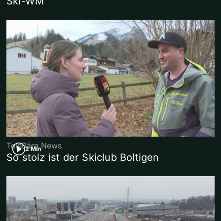
Ski-WM
TeleBärn News
2 Min
So stolz ist der Skiclub Boltigen