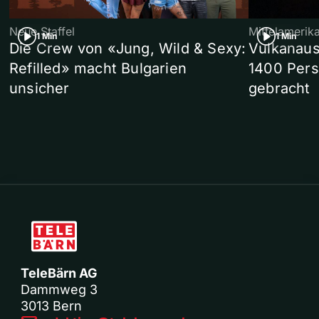
Neue Staffel
Mittelamerik
1 Min
1 Min
Die Crew von «Jung, Wild & Sexy:
Vulkanaus
Refilled» macht Bulgarien
1400 Pers
unsicher
gebracht
TeleBärn AG
Dammweg 3
3013 Bern