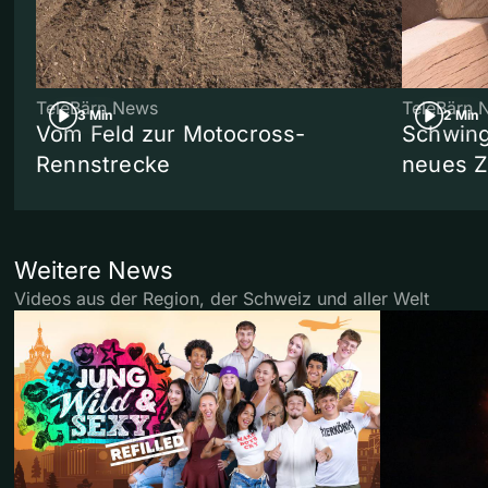
TeleBärn News
TeleBärn 
3 Min
2 Min
Vom Feld zur Motocross-
Schwing
Rennstrecke
neues 
Weitere News
Videos aus der Region, der Schweiz und aller Welt