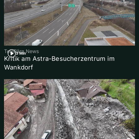
TeleBärn News
3 Min
Kritik am Astra-Besucherzentrum im
Wankdorf