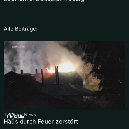
Alle Beiträge:
TeleBärn News
2 Min
Haus durch Feuer zerstört