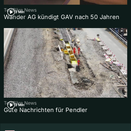
TeleBärn News
3 Min
Wander AG kündigt GAV nach 50 Jahren
TeleBärn News
3 Min
Gute Nachrichten für Pendler