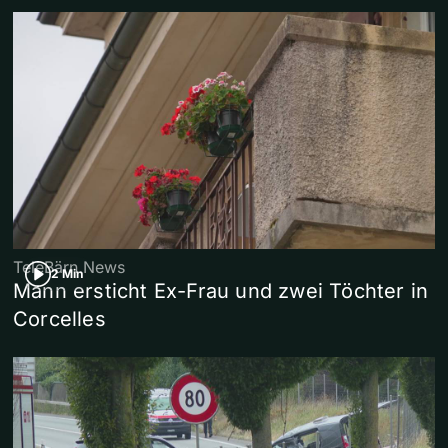
TeleBärn News
2 Min
Mann ersticht Ex-Frau und zwei Töchter in
Corcelles