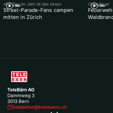
«Ein Tag im Jahr ist das okay»
Ohne Feuer
1 Min
1 Min
Street-Parade-Fans campen
Feuerwehr 
mitten in Zürich
Waldbrand
TeleBärn AG
Dammweg 3
3013 Bern
redaktion@telebaern.ch