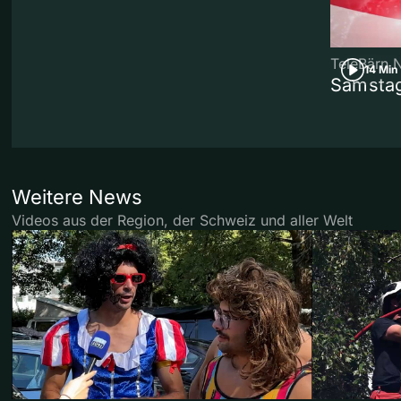
TeleBärn 
14 Min
Samstag
Weitere News
Videos aus der Region, der Schweiz und aller Welt