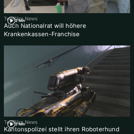
TeleBärn News
2 Min
Auch Nationalrat will höhere
Krankenkassen-Franchise
TeleBärn News
2 Min
Kantonspolizei stellt ihren Roboterhund