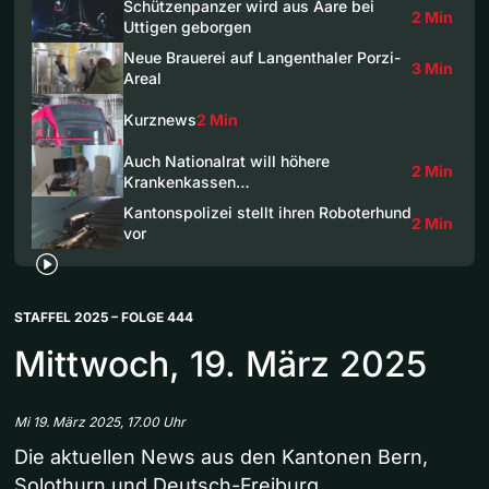
Schützenpanzer wird aus Aare bei
2 Min
Uttigen geborgen
Neue Brauerei auf Langenthaler Porzi-
3 Min
Areal
Kurznews
2 Min
Auch Nationalrat will höhere
2 Min
Krankenkassen…
Kantonspolizei stellt ihren Roboterhund
2 Min
vor
STAFFEL 2025 – FOLGE 444
Mittwoch, 19. März 2025
Mi 19. März 2025, 17.00 Uhr
Die aktuellen News aus den Kantonen Bern,
Solothurn und Deutsch-Freiburg