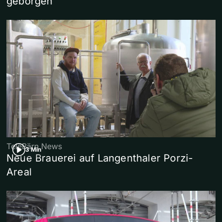
geborgen
TeleBärn News
3 Min
Neue Brauerei auf Langenthaler Porzi-
Areal