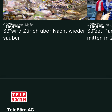
90 Tonnen Abfall
«Ein Tag im 
1 Min
1 Min
So wird Zürich über Nacht wieder
Street-P
sauber
mitten in 
TeleBärn AG