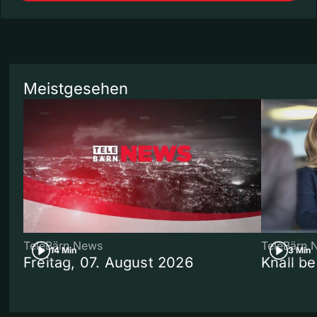
Meistgesehen
TeleBärn News
TeleBärn 
14 Min
3 Min
Freitag, 07. August 2026
Knall b