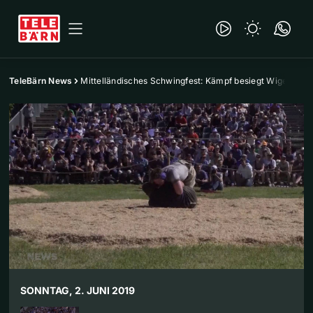
TeleBärn News
Mittelländisches Schwingfest: Kämpf besiegt Wiget
SONNTAG, 2. JUNI 2019