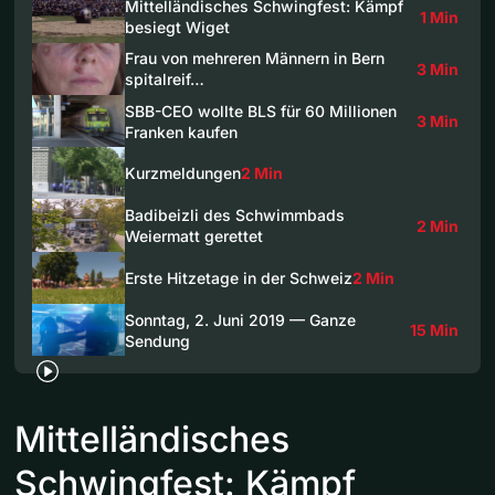
Mittelländisches Schwingfest: Kämpf
1 Min
besiegt Wiget
Frau von mehreren Männern in Bern
3 Min
spitalreif…
SBB-CEO wollte BLS für 60 Millionen
3 Min
Franken kaufen
Kurzmeldungen
2 Min
Badibeizli des Schwimmbads
2 Min
Weiermatt gerettet
Erste Hitzetage in der Schweiz
2 Min
Sonntag, 2. Juni 2019 — Ganze
15 Min
Sendung
Mittelländisches
Schwingfest: Kämpf