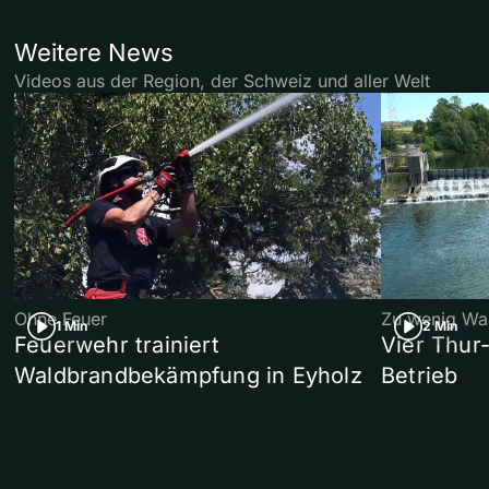
Weitere News
Videos aus der Region, der Schweiz und aller Welt
Ohne Feuer
Zu wenig Wa
1 Min
2 Min
Feuerwehr trainiert
Vier Thur
Waldbrandbekämpfung in Eyholz
Betrieb