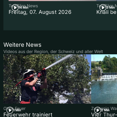
TeleBärn News
TeleBärn 
14 Min
3 Min
Freitag, 07. August 2026
Knall b
Weitere News
Videos aus der Region, der Schweiz und aller Welt
Ohne Feuer
Zu wenig Wa
1 Min
2 Min
Feuerwehr trainiert
Vier Thur