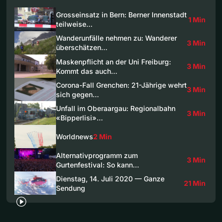
Grosseinsatz in Bern: Berner Innenstadt
1 Min
teilweise…
Wanderunfälle nehmen zu: Wanderer
3 Min
überschätzen…
Maskenpflicht an der Uni Freiburg:
3 Min
Kommt das auch…
Corona-Fall Grenchen: 21-Jährige wehrt
3 Min
sich gegen…
Unfall im Oberaargau: Regionalbahn
3 Min
«Bipperlisi»…
Worldnews
2 Min
Alternativprogramm zum
3 Min
Gurtenfestival: So kann…
Dienstag, 14. Juli 2020 — Ganze
21 Min
Sendung