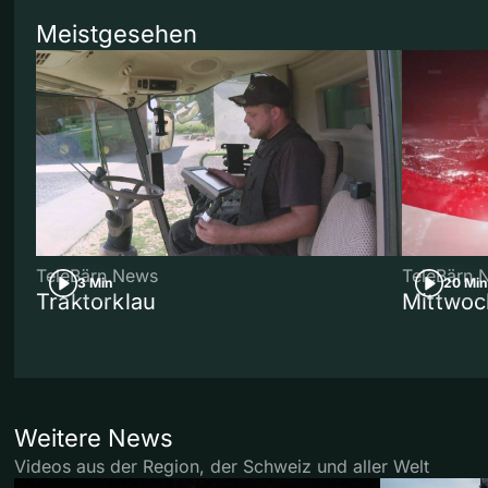
Meistgesehen
TeleBärn News
TeleBärn 
3 Min
20 Min
Traktorklau
Mittwoc
Weitere News
Videos aus der Region, der Schweiz und aller Welt