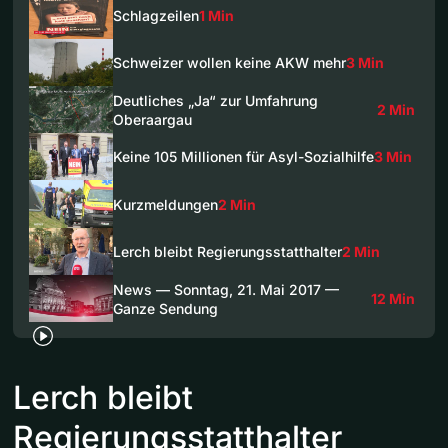
Schlagzeilen
1 Min
Schweizer wollen keine AKW mehr
3 Min
Deutliches „Ja“ zur Umfahrung
2 Min
Oberaargau
Keine 105 Millionen für Asyl-Sozialhilfe
3 Min
Kurzmeldungen
2 Min
Lerch bleibt Regierungsstatthalter
2 Min
News — Sonntag, 21. Mai 2017 —
12 Min
Ganze Sendung
Lerch bleibt
Regierungsstatthalter