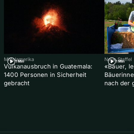
Mittelamerika
Neue Staffel
1 Min
1 Min
Vulkanausbruch in Guatemala:
«Bauer, l
1400 Personen in Sicherheit
Bäuerinne
gebracht
nach der 