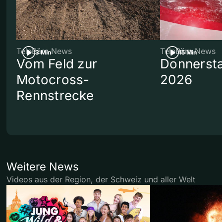
TeleBärn News
TeleBärn News
3 Min
15 Min
Vom Feld zur
Donnersta
Motocross-
2026
Rennstrecke
Weitere News
Videos aus der Region, der Schweiz und aller Welt