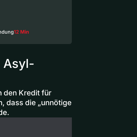
endung
12 Min
 Asyl-
 den Kredit für
, dass die „unnötige
de.