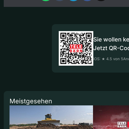
Sie wollen k
Jetzt QR-Co
iOS: ★ 4.5 von 5
And
Meistgesehen