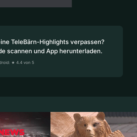
eine TeleBärn-Highlights verpassen?
de scannen und App herunterladen.
roid: ★ 4.4 von 5