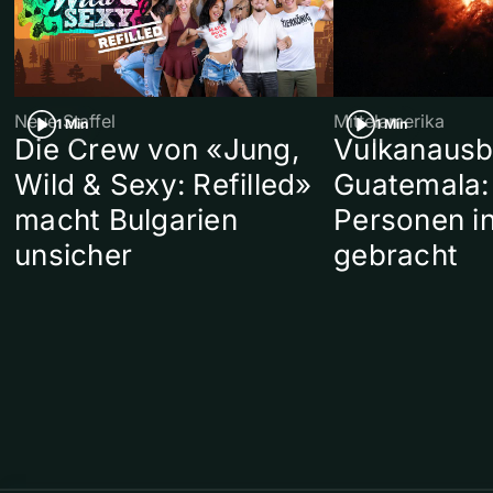
Neue Staffel
Mittelamerika
1 Min
1 Min
Die Crew von «Jung,
Vulkanausb
Wild & Sexy: Refilled»
Guatemala:
macht Bulgarien
Personen in
unsicher
gebracht