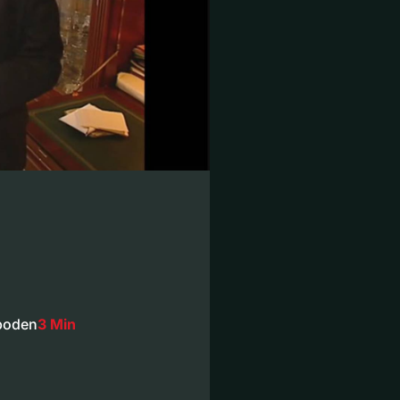
lboden
3 Min