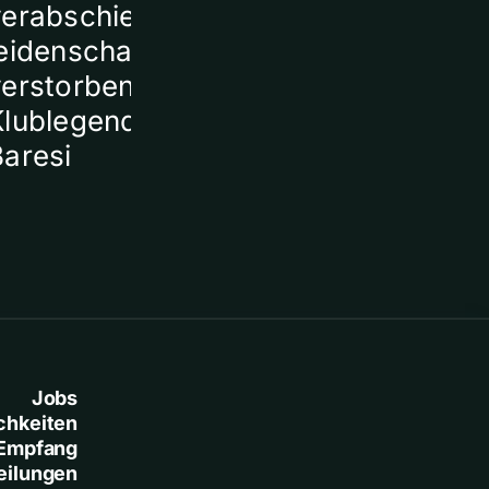
verabschieden sich
ein Todesopf
eidenschaftlich von
verstorbener
Klublegende Franco
Baresi
Jobs
chkeiten
Empfang
eilungen