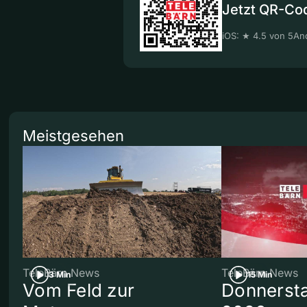
Jetzt QR-Co
iOS: ★ 4.5 von 5
And
Meistgesehen
TeleBärn News
TeleBärn News
3 Min
15 Min
Vom Feld zur
Donnersta