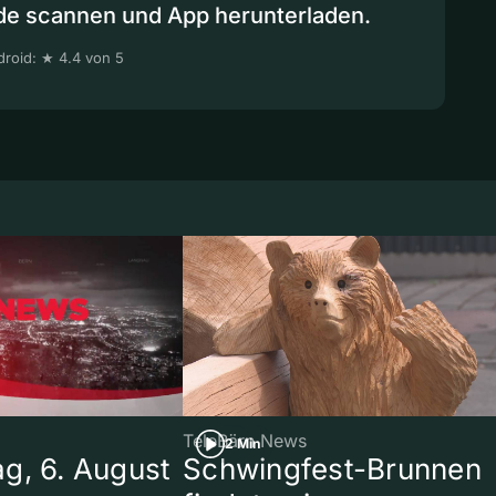
de scannen und App herunterladen.
roid: ★ 4.4 von 5
TeleBärn News
2 Min
g, 6. August
Schwingfest-Brunnen