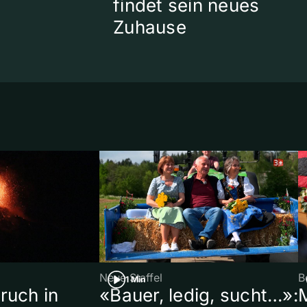
findet sein neues
Zuhause
Neue Staffel
B
1 Min
ruch in
«Bauer, ledig, sucht…»: