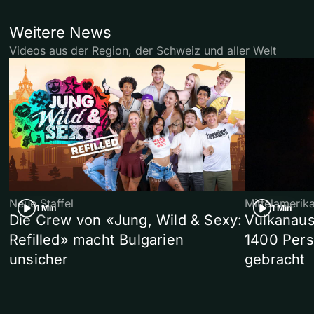
Weitere News
Videos aus der Region, der Schweiz und aller Welt
Neue Staffel
Mittelamerik
1 Min
1 Min
Die Crew von «Jung, Wild & Sexy:
Vulkanaus
Refilled» macht Bulgarien
1400 Pers
unsicher
gebracht