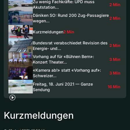
Zu wenig Fachkräfte: UPD muss
2 Min
Akutstation…
Däniken SO: Rund 200 Zug-Passagiere
2 Min
wegen…
Kurzmeldungen
2 Min
Bundesrat verabschiedet Revision des
2 Min
Energie- und…
Vorhang auf für «Bühnen Bern»:
3 Min
Konzert Theater…
«Kamera ab!» statt «Vorhang auf»:
3 Min
Schweizer…
Freitag, 18. Juni 2021 — Ganze
16 Min
Sendung
Kurzmeldungen