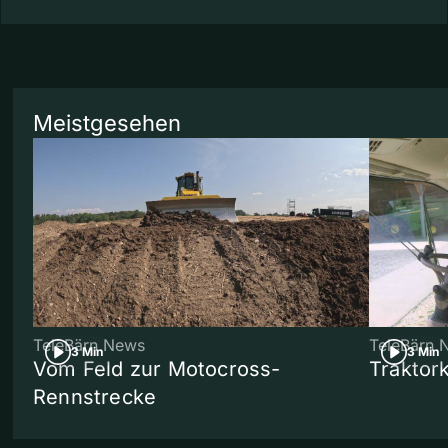
Meistgesehen
TeleBärn News
TeleBärn 
3 Min
3 Min
Vom Feld zur Motocross-
Traktor
Rennstrecke