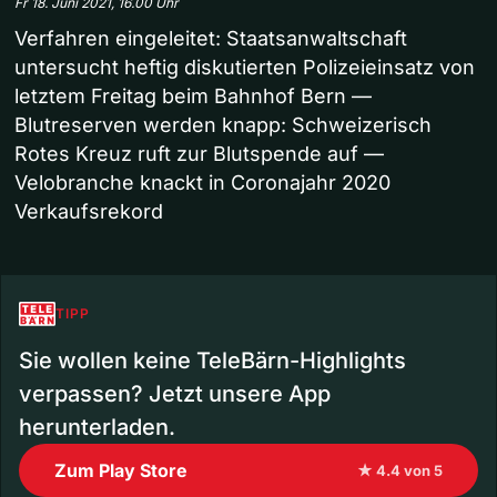
Fr 18. Juni 2021, 16.00 Uhr
Verfahren eingeleitet: Staatsanwaltschaft
untersucht heftig diskutierten Polizeieinsatz von
letztem Freitag beim Bahnhof Bern —
Blutreserven werden knapp: Schweizerisch
Rotes Kreuz ruft zur Blutspende auf —
Velobranche knackt in Coronajahr 2020
Verkaufsrekord
TIPP
Sie wollen keine TeleBärn-Highlights
verpassen? Jetzt unsere App
herunterladen.
Zum Play Store
★ 4.4 von 5