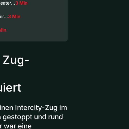
heater…
3 Min
zer…
3 Min
Min
 Zug-
iert
nen Intercity-Zug im
 gestoppt und rund
r war eine