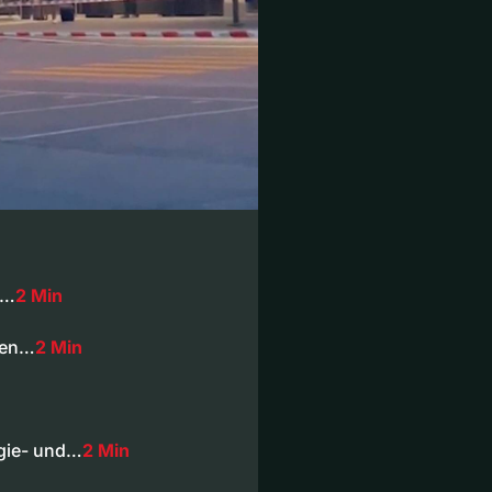
n…
2 Min
gen…
2 Min
rgie- und…
2 Min