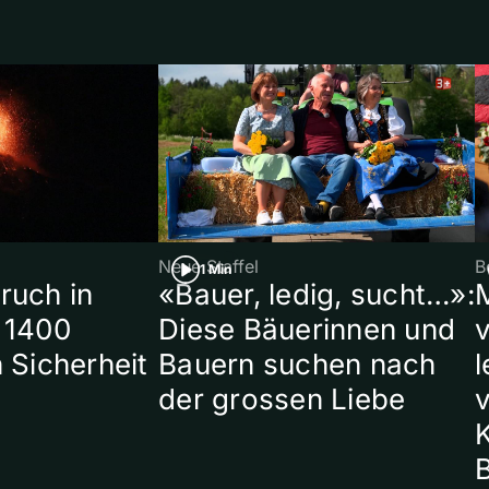
Neue Staffel
B
1 Min
ruch in
«Bauer, ledig, sucht…»:
 1400
Diese Bäuerinnen und
 Sicherheit
Bauern suchen nach
l
der grossen Liebe