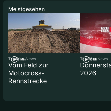
Meistgesehen
TeleBärn News
TeleBärn News
3 Min
15 Min
Vom Feld zur
Donnersta
Motocross-
2026
Rennstrecke