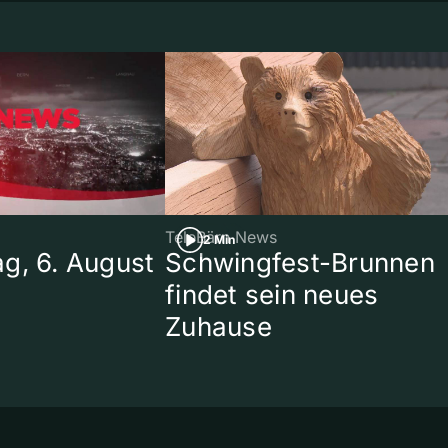
TeleBärn News
2 Min
g, 6. August
Schwingfest-Brunnen
findet sein neues
Zuhause