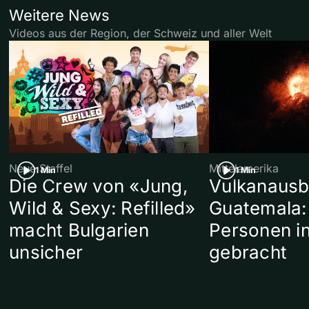
Weitere News
Videos aus der Region, der Schweiz und aller Welt
Neue Staffel
Mittelamerika
1 Min
1 Min
Die Crew von «Jung,
Vulkanausb
Wild & Sexy: Refilled»
Guatemala:
macht Bulgarien
Personen in
unsicher
gebracht