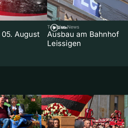
TeleBärn News
2 Min
 05. August
Ausbau am Bahnhof
Leissigen