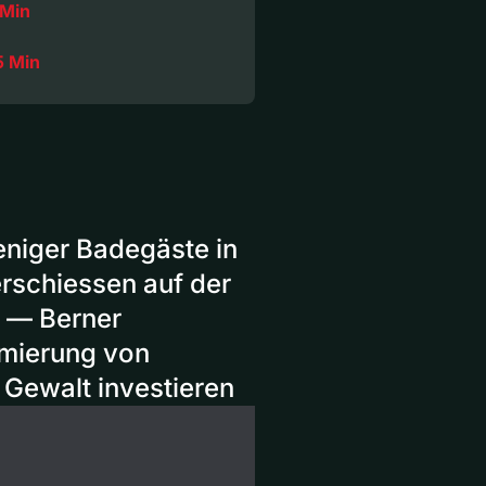
 Min
5 Min
niger Badegäste in
erschiessen auf der
 — Berner
timierung von
 Gewalt investieren