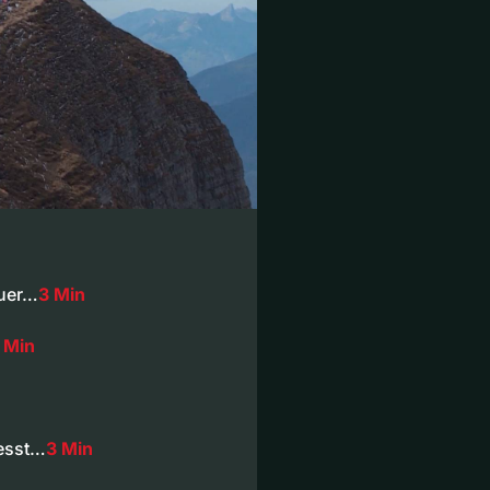
euer…
3 Min
 Min
iesst…
3 Min