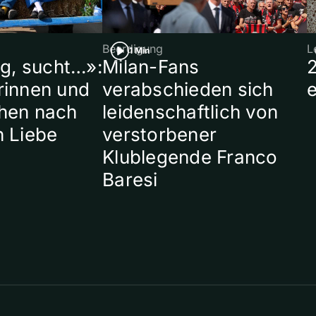
Beerdigung
L
1 Min
ig, sucht…»:
Milan-Fans
rinnen und
verabschieden sich
hen nach
leidenschaftlich von
n Liebe
verstorbener
Klublegende Franco
Baresi