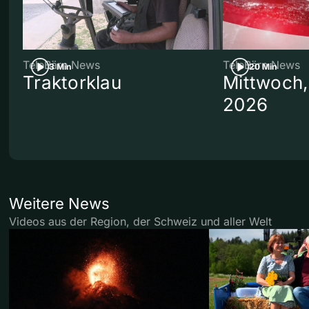
TeleBärn News
TeleBärn News
3 Min
20 Min
Traktorklau
Mittwoch,
2026
Weitere News
Videos aus der Region, der Schweiz und aller Welt