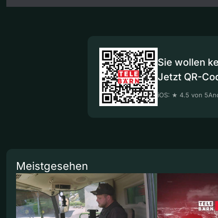
Sie wollen k
Jetzt QR-Co
iOS: ★ 4.5 von 5
And
Meistgesehen