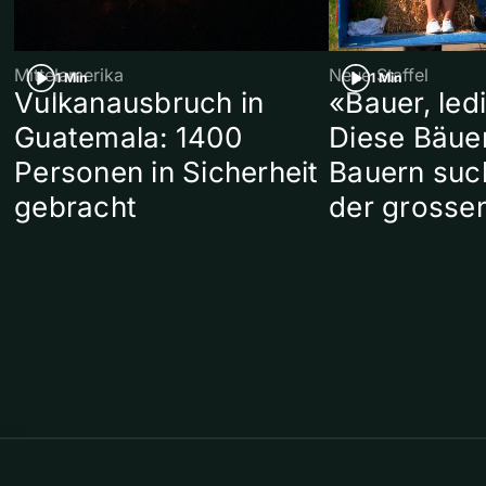
Mittelamerika
Neue Staffel
1 Min
1 Min
Vulkanausbruch in
«Bauer, led
Guatemala: 1400
Diese Bäue
Personen in Sicherheit
Bauern suc
gebracht
der grosse