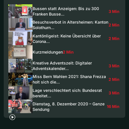
Bussen statt Anzeigen: Bis zu 300
3 Min
Franken Busse…
Besuchsverbot in Altersheimen: Kanton
2 Min
Solothurn…
Kantönligeist: Keine Übersicht über
2 Min
Corona…
Kurzmeldungen
2 Min
Kreative Adventszeit: Digitaler
3 Min
Adventskalender…
Miss Bern Wahlen 2021: Shana Frezza
2 Min
holt sich die…
Lage verschlechtert sich: Bundesrat
3 Min
bereitet…
Dienstag, 8. Dezember 2020 – Ganze
16 Min
Sendung