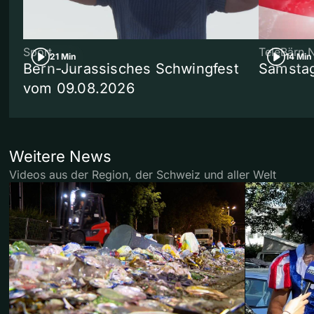
Sport
TeleBärn 
21 Min
14 Min
Bern-Jurassisches Schwingfest
Samstag
vom 09.08.2026
Weitere News
Videos aus der Region, der Schweiz und aller Welt