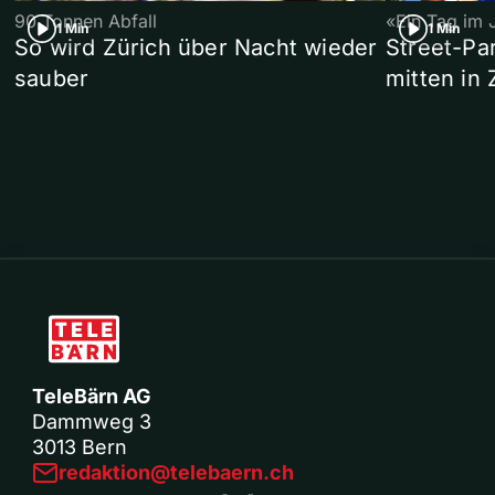
90 Tonnen Abfall
«Ein Tag im 
1 Min
1 Min
So wird Zürich über Nacht wieder
Street-P
sauber
mitten in 
TeleBärn AG
Dammweg 3
3013 Bern
redaktion@telebaern.ch