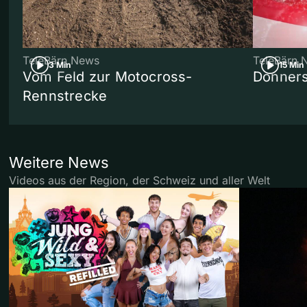
TeleBärn News
TeleBärn 
3 Min
15 Min
Vom Feld zur Motocross-
Donners
Rennstrecke
Weitere News
Videos aus der Region, der Schweiz und aller Welt