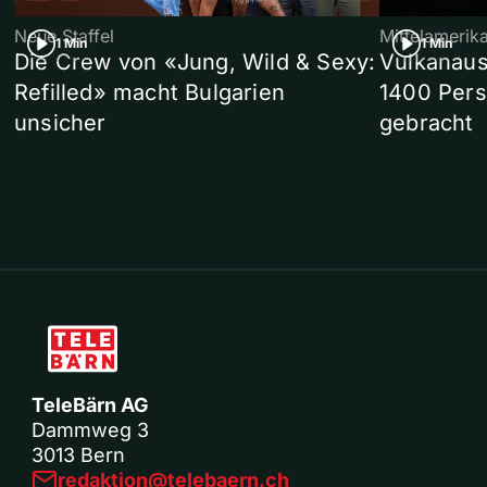
Neue Staffel
Mittelamerik
1 Min
1 Min
Die Crew von «Jung, Wild & Sexy:
Vulkanaus
Refilled» macht Bulgarien
1400 Pers
unsicher
gebracht
TeleBärn AG
Dammweg 3
3013 Bern
redaktion@telebaern.ch