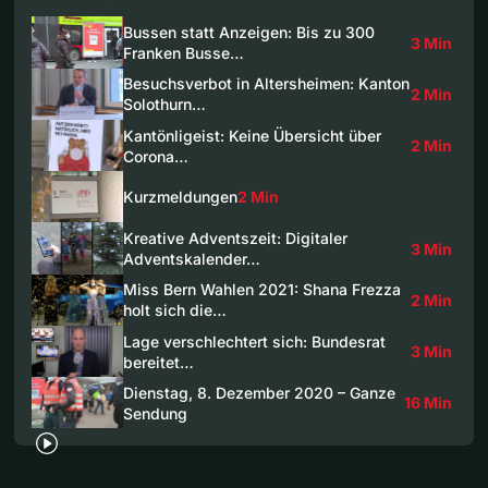
Bussen statt Anzeigen: Bis zu 300
3 Min
Franken Busse…
Besuchsverbot in Altersheimen: Kanton
2 Min
Solothurn…
Kantönligeist: Keine Übersicht über
2 Min
Corona…
Kurzmeldungen
2 Min
Kreative Adventszeit: Digitaler
3 Min
Adventskalender…
Miss Bern Wahlen 2021: Shana Frezza
2 Min
holt sich die…
Lage verschlechtert sich: Bundesrat
3 Min
bereitet…
Dienstag, 8. Dezember 2020 – Ganze
16 Min
Sendung