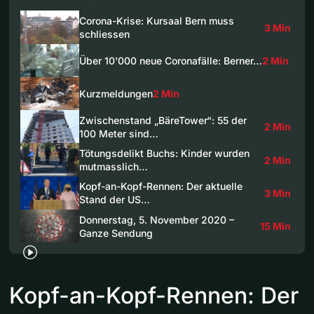
Corona-Krise: Kursaal Bern muss
3 Min
schliessen
Über 10'000 neue Coronafälle: Berner…
2 Min
Kurzmeldungen
2 Min
Zwischenstand „BäreTower“: 55 der
2 Min
100 Meter sind…
Tötungsdelikt Buchs: Kinder wurden
2 Min
mutmasslich…
Kopf-an-Kopf-Rennen: Der aktuelle
3 Min
Stand der US…
Donnerstag, 5. November 2020 –
15 Min
Ganze Sendung
Kopf-an-Kopf-Rennen: Der