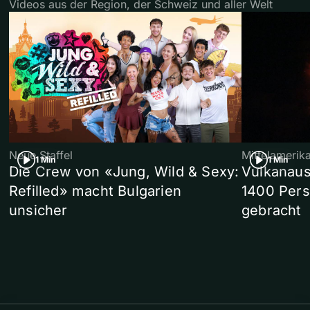
Videos aus der Region, der Schweiz und aller Welt
Neue Staffel
Mittelamerik
1 Min
1 Min
Die Crew von «Jung, Wild & Sexy:
Vulkanaus
Refilled» macht Bulgarien
1400 Pers
unsicher
gebracht