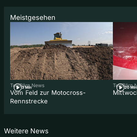
Meistgesehen
TeleBärn News
TeleBärn 
3 Min
20 Min
Vom Feld zur Motocross-
Mittwoc
Rennstrecke
Weitere News