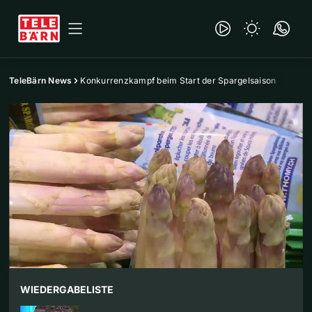
TeleBärn News
Konkurrenzkampf beim Start der Spargelsaison
WIEDERGABELISTE