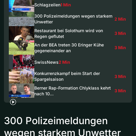
Schlagzeilen
1 Min
300 Polizeimeldungen wegen starkem
2 Min
Unwetter
Restaurant bei Solothurn wird von
3 Min
Regen geflutet
An der BEA treten 30 Eringer Kühe
3 Min
gegeneinander an
SwissNews
2 Min
Konkurrenzkampf beim Start der
3 Min
Spargelsaison
Berner Rap-Formation Chlyklass kehrt
3 Min
nach 10…
300 Polizeimeldungen
wegen starkem Unwetter