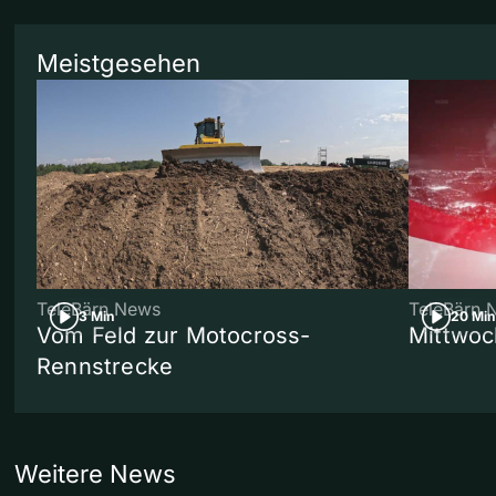
Meistgesehen
TeleBärn News
TeleBärn 
3 Min
20 Min
Vom Feld zur Motocross-
Mittwoc
Rennstrecke
Weitere News