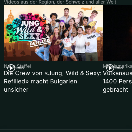
Videos aus der Region, der Schweiz und aller Welt
Neue Staffel
Mittelamerik
1 Min
1 Min
Die Crew von «Jung, Wild & Sexy:
Vulkanaus
Refilled» macht Bulgarien
1400 Pers
unsicher
gebracht