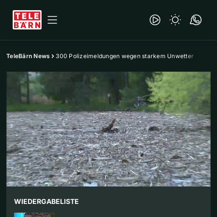
TeleBärn News
300 Polizeimeldungen wegen starkem Unwetter
WIEDERGABELISTE