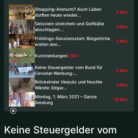
Shopping-Ansturm? Auch Läden
2 Min
durften heute wieder…
Geisslein streicheln und Golfbälle
3 Min
abschlagen:…
Frühlings-Sessionsstart: Bürgerliche
3 Min
wollen den…
Kurzmeldungen
2 Min
Keine Steuergelder vom Bund für
2 Min
Cervelat-Werbung:…
Bröckelnder Verputz und feuchte
3 Min
Wände: Edgar…
Montag, 1. März 2021 – Ganze
18 Min
Sendung
Keine Steuergelder vom