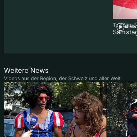
TeleBärn 
14 Min
Samstag
Weitere News
Videos aus der Region, der Schweiz und aller Welt