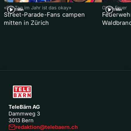
«Ein Tag im Jahr ist das okay»
Ohne Feuer
1 Min
1 Min
Street-Parade-Fans campen
Feuerwehr 
mitten in Zürich
Waldbrand
TeleBärn AG
Dammweg 3
3013 Bern
redaktion@telebaern.ch