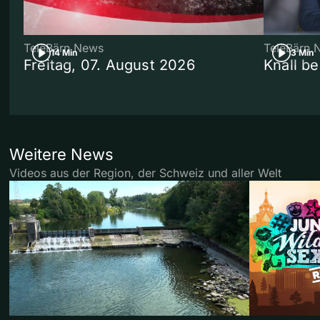
TeleBärn News
TeleBärn 
14 Min
3 Min
Freitag, 07. August 2026
Knall b
Weitere News
Videos aus der Region, der Schweiz und aller Welt