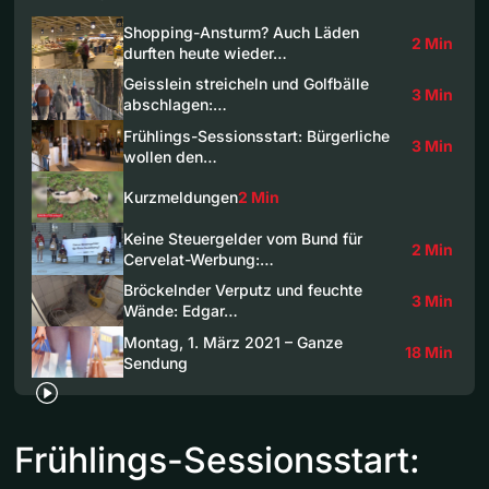
Shopping-Ansturm? Auch Läden
2 Min
durften heute wieder…
Geisslein streicheln und Golfbälle
3 Min
abschlagen:…
Frühlings-Sessionsstart: Bürgerliche
3 Min
wollen den…
Kurzmeldungen
2 Min
Keine Steuergelder vom Bund für
2 Min
Cervelat-Werbung:…
Bröckelnder Verputz und feuchte
3 Min
Wände: Edgar…
Montag, 1. März 2021 – Ganze
18 Min
Sendung
Frühlings-Sessionsstart: