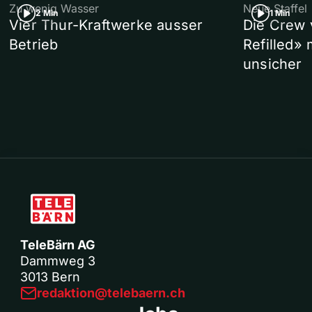
Zu wenig Wasser
Neue Staffel
2 Min
1 Min
Vier Thur-Kraftwerke ausser
Die Crew 
Betrieb
Refilled»
unsicher
TeleBärn AG
Dammweg 3
3013 Bern
redaktion@telebaern.ch