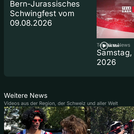
Bern-Jurassisches
Schwingfest vom
09.08.2026
TeleBärn News
14 Min
Samstag, 
2026
Weitere News
Videos aus der Region, der Schweiz und aller Welt