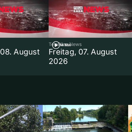
TeleBärn News
14 Min
08. August
Freitag, 07. August
2026