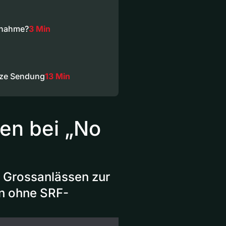
nnahme?
3 Min
nze Sendung
13 Min
en bei „No
n Grossanlässen zur
hen ohne SRF-