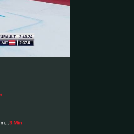
n
 im…
3 Min