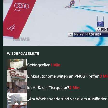
WIEDERGABELISTE
Schlagzeilen
1 Min
Linksautonome wüten an PNOS-Treffen
3 Mi
Ist H. S. ein Tierquäler?
2 Min
„Am Wochenende sind vor allem Ausländer