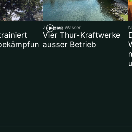
Zu wenig Wasser
N
2 Min
rainiert
Vier Thur-Kraftwerke
bekämpfun
ausser Betrieb
W