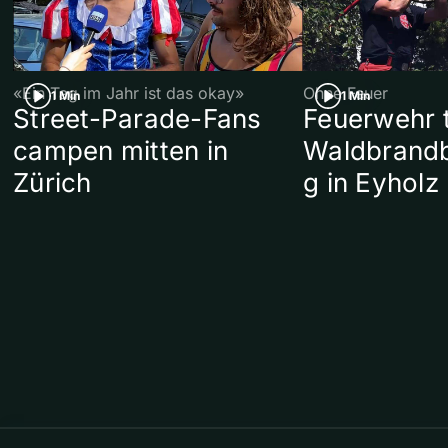
«Ein Tag im Jahr ist das okay»
Ohne Feuer
1 Min
1 Min
Street-Parade-Fans
Feuerwehr t
campen mitten in
Waldbrand
Zürich
g in Eyholz