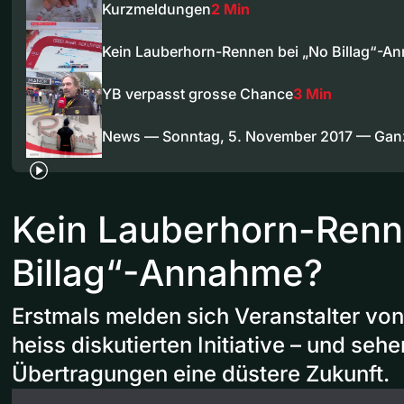
Kurzmeldungen
2 Min
Kein Lauberhorn-Rennen bei „No Billag“-A
YB verpasst grosse Chance
3 Min
News — Sonntag, 5. November 2017 — Ga
Kein Lauberhorn-Renn
Billag“-Annahme?
Erstmals melden sich Veranstalter vo
heiss diskutierten Initiative – und se
Übertragungen eine düstere Zukunft.