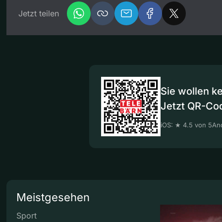
Jetzt teilen
Sie wollen k
Jetzt QR-Co
iOS: ★ 4.5 von 5
And
Meistgesehen
Sport