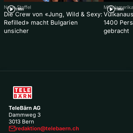
Neue Staffel
Mittelamerik
1 Min
1 Min
Die Crew von «Jung, Wild & Sexy:
Vulkanaus
Refilled» macht Bulgarien
1400 Pers
unsicher
gebracht
TeleBärn AG
Dammweg 3
3013 Bern
redaktion@telebaern.ch