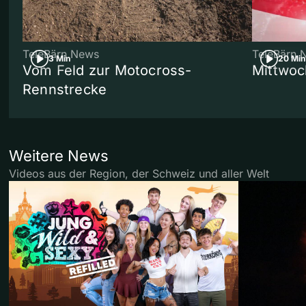
TeleBärn News
TeleBärn 
3 Min
20 Min
Vom Feld zur Motocross-
Mittwoc
Rennstrecke
Weitere News
Videos aus der Region, der Schweiz und aller Welt