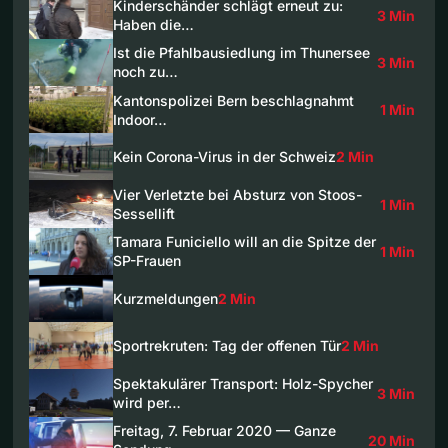
Kinderschänder schlägt erneut zu:
3 Min
Haben die…
Ist die Pfahlbausiedlung im Thunersee
3 Min
noch zu…
Kantonspolizei Bern beschlagnahmt
1 Min
Indoor…
Kein Corona-Virus in der Schweiz
2 Min
Vier Verletzte bei Absturz von Stoos-
1 Min
Sessellift
Tamara Funiciello will an die Spitze der
1 Min
SP-Frauen
Kurzmeldungen
2 Min
Sportrekruten: Tag der offenen Tür
2 Min
Spektakulärer Transport: Holz-Spycher
3 Min
wird per…
Freitag, 7. Februar 2020 — Ganze
20 Min