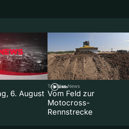
TeleBärn News
3 Min
g, 6. August
Vom Feld zur
Motocross-
Rennstrecke