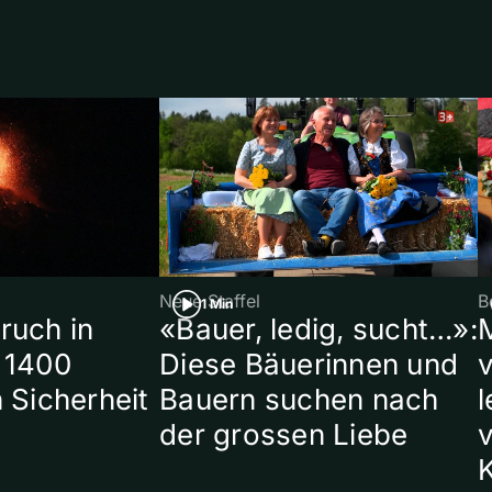
Neue Staffel
B
1 Min
ruch in
«Bauer, ledig, sucht…»:
 1400
Diese Bäuerinnen und
 Sicherheit
Bauern suchen nach
l
der grossen Liebe