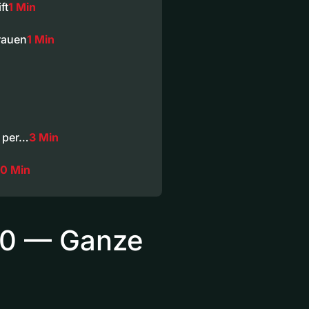
ft
1 Min
Frauen
1 Min
d per…
3 Min
0 Min
020 — Ganze