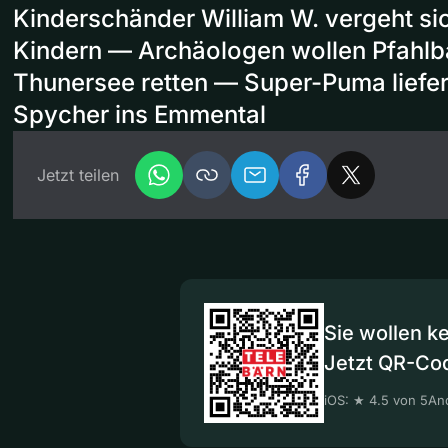
Kinderschänder William W. vergeht sic
Kindern — Archäologen wollen Pfahlb
Thunersee retten — Super-Puma liefert
Spycher ins Emmental
Jetzt teilen
Sie wollen k
Jetzt QR-Co
iOS: ★ 4.5 von 5
And