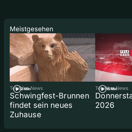
Meistgesehen
TeleBärn News
TeleBärn News
2 Min
15 Min
Schwingfest-Brunnen
Donnersta
findet sein neues
2026
Zuhause