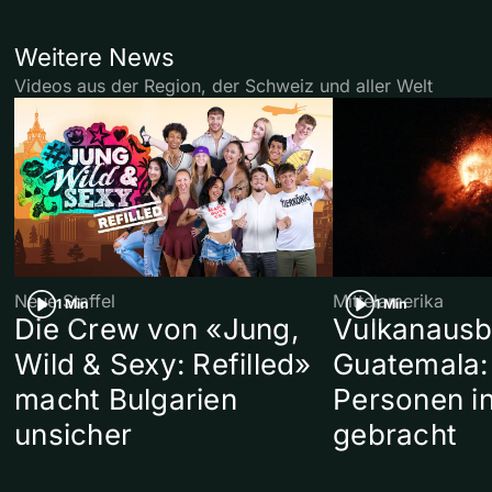
Weitere News
Videos aus der Region, der Schweiz und aller Welt
Neue Staffel
Mittelamerika
1 Min
1 Min
Die Crew von «Jung,
Vulkanausb
Wild & Sexy: Refilled»
Guatemala:
macht Bulgarien
Personen in
unsicher
gebracht