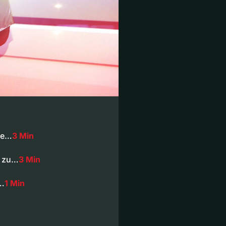
ie…
3 Min
h zu…
3 Min
r…
1 Min