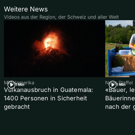
Weitere News
Videos aus der Region, der Schweiz und aller Welt
Mittelamerika
Neue Staffel
1 Min
1 Min
Vulkanausbruch in Guatemala:
«Bauer, l
1400 Personen in Sicherheit
Bäuerinne
gebracht
nach der 