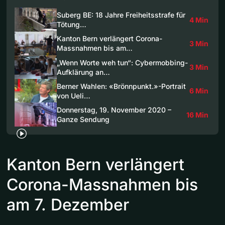
Suberg BE: 18 Jahre Freiheitsstrafe für
4 Min
Tötung…
Kanton Bern verlängert Corona-
3 Min
Massnahmen bis am…
„Wenn Worte weh tun“: Cybermobbing-
3 Min
Aufklärung an…
Berner Wahlen: «Brönnpunkt.»-Portrait
6 Min
von Ueli…
Donnerstag, 19. November 2020 –
16 Min
Ganze Sendung
Kanton Bern verlängert
Corona-Massnahmen bis
am 7. Dezember