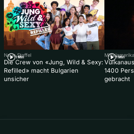
Neue Staffel
Mittelamerik
1 Min
1 Min
Die Crew von «Jung, Wild & Sexy:
Vulkanaus
Refilled» macht Bulgarien
1400 Pers
unsicher
gebracht