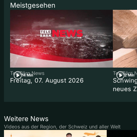
Meistgesehen
TeleBärn News
TeleBärn 
14 Min
2 Min
Freitag, 07. August 2026
Schwing
neues 
Weitere News
Videos aus der Region, der Schweiz und aller Welt