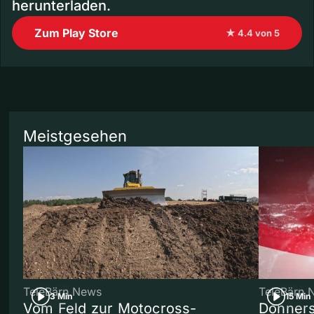
herunterladen.
Zum Play Store
★ 4.4 von 5
Meistgesehen
TeleBärn News
TeleBärn 
3 Min
15 Min
Vom Feld zur Motocross-
Donners