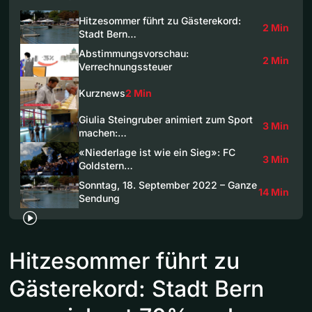
Hitzesommer führt zu Gästerekord:
2 Min
Stadt Bern…
Abstimmungsvorschau:
2 Min
Verrechnungssteuer
Kurznews
2 Min
Giulia Steingruber animiert zum Sport
3 Min
machen:…
«Niederlage ist wie ein Sieg»: FC
3 Min
Goldstern…
Sonntag, 18. September 2022 – Ganze
14 Min
Sendung
Hitzesommer führt zu
Gästerekord: Stadt Bern