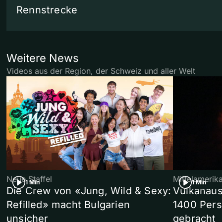
Rennstrecke
Weitere News
Videos aus der Region, der Schweiz und aller Welt
Neue Staffel
Mittelamerik
1 Min
1 Min
Die Crew von «Jung, Wild & Sexy:
Vulkanaus
Refilled» macht Bulgarien
1400 Pers
unsicher
gebracht