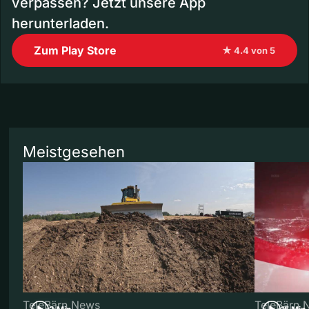
verpassen? Jetzt unsere App
herunterladen.
Zum Play Store
★ 4.4 von 5
Meistgesehen
TeleBärn News
TeleBärn 