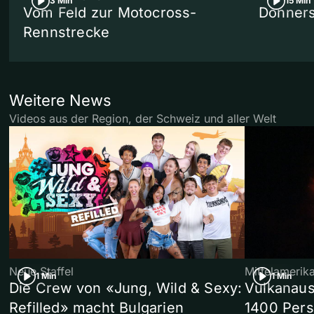
3 Min
15 Min
Vom Feld zur Motocross-
Donners
Rennstrecke
Weitere News
Videos aus der Region, der Schweiz und aller Welt
Neue Staffel
Mittelamerik
1 Min
1 Min
Die Crew von «Jung, Wild & Sexy:
Vulkanaus
Refilled» macht Bulgarien
1400 Pers