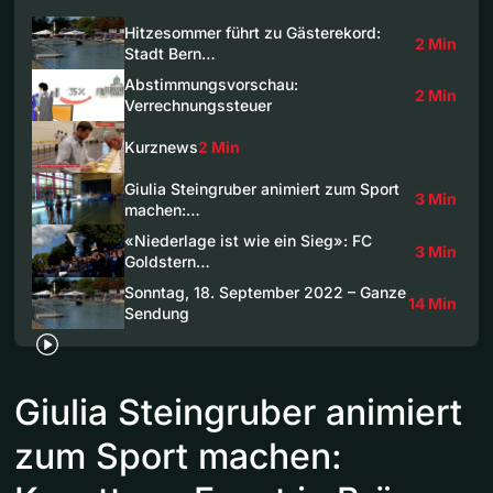
Hitzesommer führt zu Gästerekord:
2 Min
Stadt Bern…
Abstimmungsvorschau:
2 Min
Verrechnungssteuer
Kurznews
2 Min
Giulia Steingruber animiert zum Sport
3 Min
machen:…
«Niederlage ist wie ein Sieg»: FC
3 Min
Goldstern…
Sonntag, 18. September 2022 – Ganze
14 Min
Sendung
Giulia Steingruber animiert
zum Sport machen: