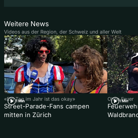
Weitere News
Videos aus der Region, der Schweiz und aller Welt
«Ein Tag im Jahr ist das okay»
Ohne Feuer
1 Min
1 Min
Street-Parade-Fans campen
Feuerwehr 
mitten in Zürich
Waldbrand