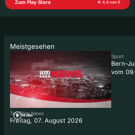
Zum Play Store
★ 4.4 von 5
Meistgesehen
Sport
Bern-Ju
vom 09
TeleBärn News
14 Min
Freitag, 07. August 2026