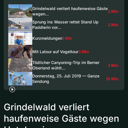
Grindelwald verliert haufenweise Gäste
3 Min
wegen…
Sprung ins Wasser rettet Stand Up
3 Min
Paddlerin vor…
Kurzmeldungen
1 Min
Mit Latour auf Vogeltour
3 Min
Tödlicher Canyoning-Trip im Berner
3 Min
Oberland wühlt…
Donnerstag, 25. Juli 2019 — Ganze
15 Min
Sendung
Grindelwald verliert
haufenweise Gäste wegen