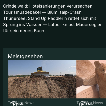
Grindelwald: Hotelsanierungen verursachen
Tourismusdebakel — Blümlisalp-Crash
Thunersee: Stand Up Paddlerin rettet sich mit
Sprung ins Wasser — Latour knipst Mauersegler
für sein neues Buch
Meistgesehen
TeleBärn News
TeleBärn News
3 Min
2 Min