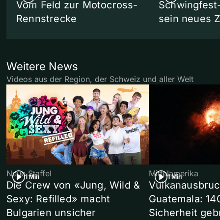
Vom Feld zur Motocross-
Schwingfest
Rennstrecke
sein neues 
Weitere News
Videos aus der Region, der Schweiz und aller Welt
Neue Staffel
Mittelamerika
1 Min
1 Min
Die Crew von «Jung, Wild &
Vulkanausbruc
Sexy: Refilled» macht
Guatemala: 14
Bulgarien unsicher
Sicherheit geb