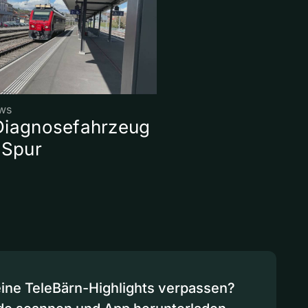
ws
Diagnosefahrzeug
 Spur
eine TeleBärn-Highlights verpassen?