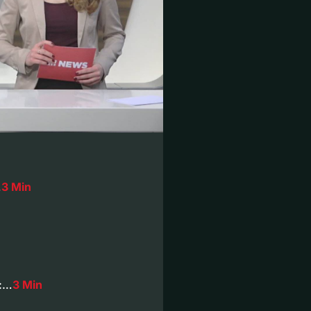
…
3 Min
n:…
3 Min