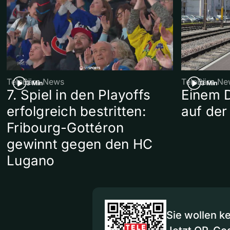
TeleBärn News
TeleBärn Ne
3 Min
3 Min
7. Spiel in den Playoffs
Einem 
erfolgreich bestritten:
auf der
Fribourg-Gottéron
gewinnt gegen den HC
Lugano
Sie wollen k