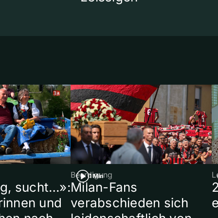
Beerdigung
L
1 Min
ig, sucht…»:
Milan-Fans
rinnen und
verabschieden sich