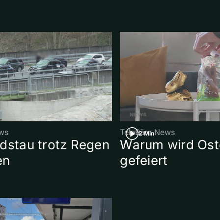
ws
TeleBärn News
2 Min
dstau trotz Regen
Warum wird Ost
en
gefeiert