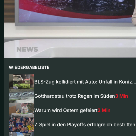
WIEDERGABELISTE
BLS-Zug kollidiert mit Auto: Unfall in Köniz
Gotthardstau trotz Regen im Süden
3 Min
Warum wird Ostern gefeiert
2 Min
7. Spiel in den Playoffs erfolgreich bestritte