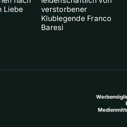
hen nach
leidenschaftlich von
n Liebe
verstorbener
Klublegende Franco
Baresi
Werbemögli
Medienmitt