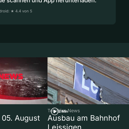
de scannen und App herunterladen.
roid: ★ 4.4 von 5
TeleBärn News
2 Min
 05. August
Ausbau am Bahnhof
Leissigen