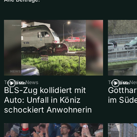
TeleBärn News
TeleBärn Ne
3 Min
3 Min
BLS-Zug kollidiert mit
Gotthar
Auto: Unfall in Köniz
im Süd
schockiert Anwohnerin