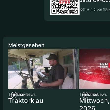
Jetzt QR-Co
iOS: ★ 4.5 von 5
And
Meistgesehen
TeleBärn News
TeleBärn News
3 Min
20 Min
Traktorklau
Mittwoch,
2026