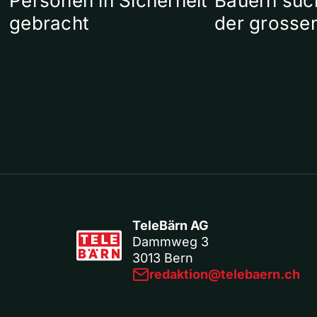
Personen in Sicherheit
Bauern suc
gebracht
der grosse
TeleBärn AG
Dammweg 3
3013 Bern
redaktion@telebaern.ch