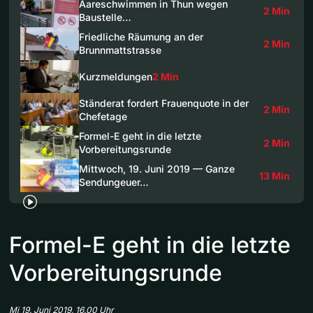
Aareschwimmen in Thun wegen
2 Min
Baustelle…
Friedliche Räumung an der
2 Min
Brunnmattstrasse
Kurzmeldungen
2 Min
Ständerat fordert Frauenquote in der
2 Min
Chefetage
Formel-E geht in die letzte
2 Min
Vorbereitungsrunde
Mittwoch, 19. Juni 2019 — Ganze
13 Min
Sendungeuer…
Formel-E geht in die letzte
Vorbereitungsrunde
Mi 19. Juni 2019, 16.00 Uhr