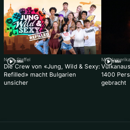
Neue Staffel
Mittelamerik
1 Min
1 Min
Die Crew von «Jung, Wild & Sexy:
Vulkanaus
Refilled» macht Bulgarien
1400 Pers
unsicher
gebracht