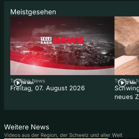
Meistgesehen
TeleBärn News
TeleBärn 
14 Min
2 Min
Freitag, 07. August 2026
Schwing
neues 
Weitere News
Videos aus der Region, der Schweiz und aller Welt