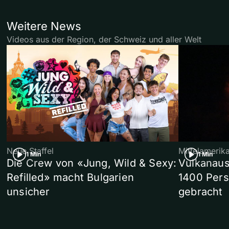
Weitere News
Videos aus der Region, der Schweiz und aller Welt
Neue Staffel
Mittelamerik
1 Min
1 Min
Die Crew von «Jung, Wild & Sexy:
Vulkanaus
Refilled» macht Bulgarien
1400 Pers
unsicher
gebracht