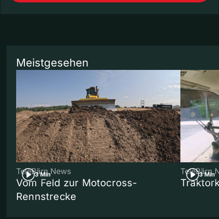
Meistgesehen
TeleBärn News
TeleBärn 
3 Min
3 Min
Vom Feld zur Motocross-
Traktor
Rennstrecke