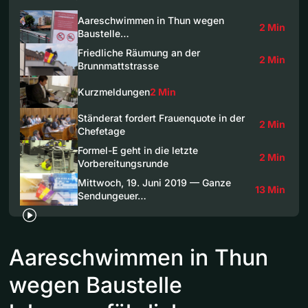
Aareschwimmen in Thun wegen
2 Min
Baustelle…
Friedliche Räumung an der
2 Min
Brunnmattstrasse
Kurzmeldungen
2 Min
Ständerat fordert Frauenquote in der
2 Min
Chefetage
Formel-E geht in die letzte
2 Min
Vorbereitungsrunde
Mittwoch, 19. Juni 2019 — Ganze
13 Min
Sendungeuer…
Aareschwimmen in Thun
wegen Baustelle