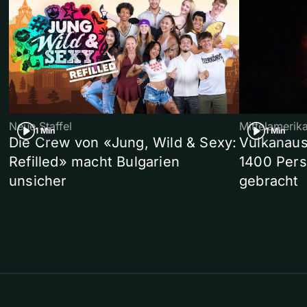
Neue Staffel
Mittelamerik
1 Min
1 Min
Die Crew von «Jung, Wild & Sexy:
Vulkanaus
Refilled» macht Bulgarien
1400 Pers
unsicher
gebracht