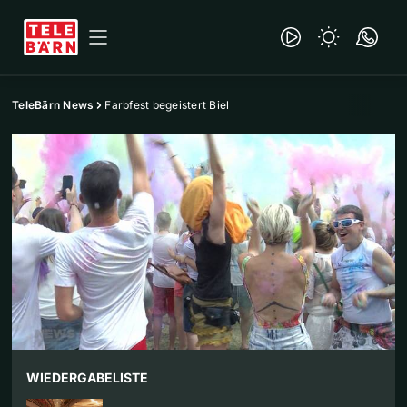
TeleBärn News
Farbfest begeistert Biel
WIEDERGABELISTE