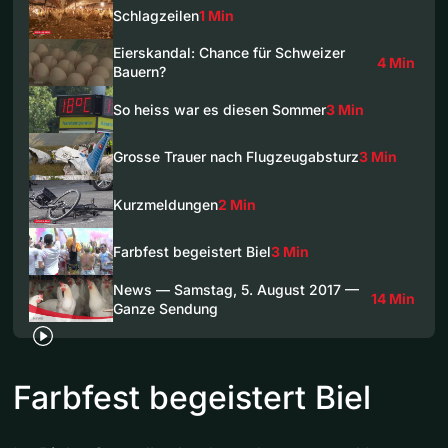
Schlagzeilen
1 Min
Eierskandal: Chance für Schweizer
4 Min
Bauern?
So heiss war es diesen Sommer
3 Min
Grosse Trauer nach Flugzeugabsturz
3 Min
Kurzmeldungen
2 Min
Farbfest begeistert Biel
3 Min
News — Samstag, 5. August 2017 —
14 Min
Ganze Sendung
Farbfest begeistert Biel