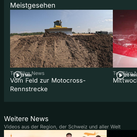
Meistgesehen
TeleBärn News
TeleBärn 
3 Min
20 Min
Vom Feld zur Motocross-
Mittwoc
Rennstrecke
Weitere News
Videos aus der Region, der Schweiz und aller Welt