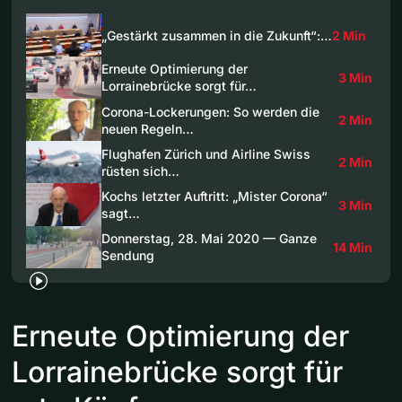
„Gestärkt zusammen in die Zukunft“:…
2 Min
Erneute Optimierung der
3 Min
Lorrainebrücke sorgt für…
Corona-Lockerungen: So werden die
2 Min
neuen Regeln…
Flughafen Zürich und Airline Swiss
2 Min
rüsten sich…
Kochs letzter Auftritt: „Mister Corona“
3 Min
sagt…
Donnerstag, 28. Mai 2020 — Ganze
14 Min
Sendung
Erneute Optimierung der
Lorrainebrücke sorgt für