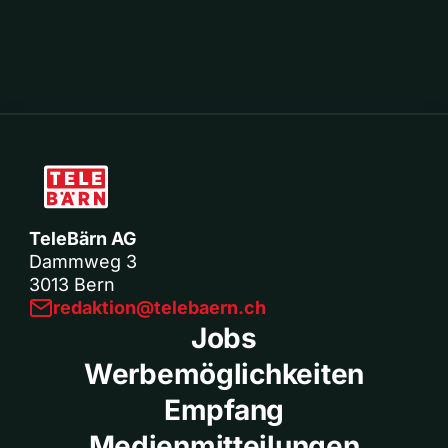
TeleBärn AG
Dammweg 3
3013 Bern
redaktion@telebaern.ch
Jobs
Werbemöglichkeiten
Empfang
Medienmitteilungen