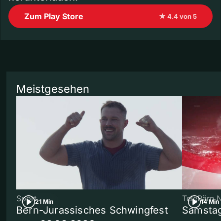
Zum Play Store
★ 4.4 von 5
Meistgesehen
Sport
TeleBärn 
21 Min
14 Min
Bern-Jurassisches Schwingfest
Samstag