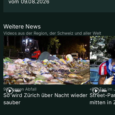
vom 09.08.2026
Weitere News
Videos aus der Region, der Schweiz und aller Welt
90 Tonnen Abfall
«Ein Tag im 
1 Min
1 Min
So wird Zürich über Nacht wieder
Street-P
sauber
mitten in 