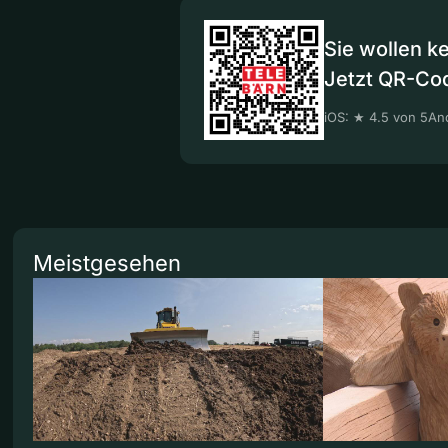
Sie wollen k
Jetzt QR-Co
iOS: ★ 4.5 von 5
And
Meistgesehen