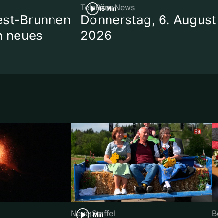
TeleBärn News
15 Min
est-Brunnen
Donnerstag, 6. August
in neues
2026
Neue Staffel
B
1 Min