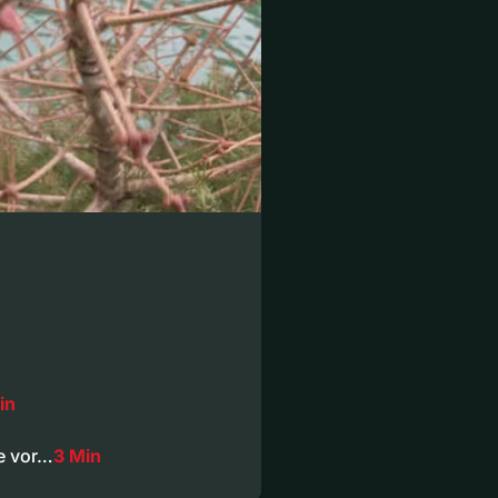
in
ie vor…
3 Min