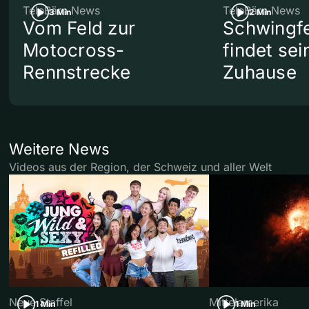
TeleBärn News
TeleBärn News
3 Min
2 Min
Vom Feld zur
Schwingf
Motocross-
findet se
Rennstrecke
Zuhause
Weitere News
Videos aus der Region, der Schweiz und aller Welt
Neue Staffel
Mittelamerika
1 Min
1 Min