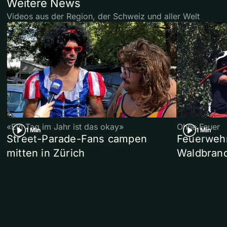
Weitere News
Videos aus der Region, der Schweiz und aller Welt
«Ein Tag im Jahr ist das okay»
Ohne Feuer
1 Min
1 Min
Street-Parade-Fans campen
Feuerwehr 
mitten in Zürich
Waldbrand