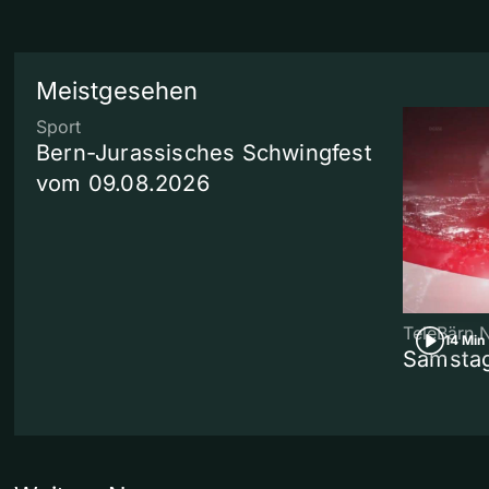
Meistgesehen
Sport
Bern-Jurassisches Schwingfest
vom 09.08.2026
TeleBärn 
14 Min
Samstag