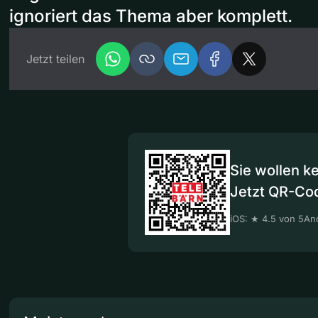
ignoriert das Thema aber komplett.
Jetzt teilen
Sie wollen k
Jetzt QR-Co
iOS: ★ 4.5 von 5
And