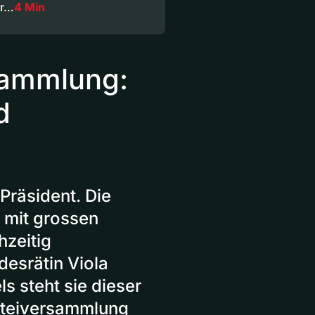
hr…
4 Min
sammlung:
d
-Präsident. Die
 mit grossen
hzeitig
desrätin Viola
 steht sie dieser
arteiversammlung