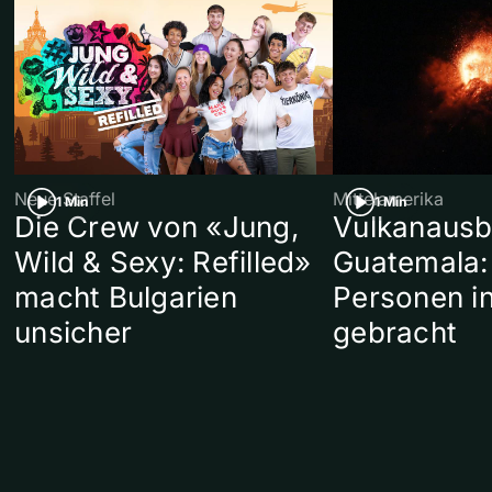
Neue Staffel
Mittelamerika
1 Min
1 Min
Die Crew von «Jung,
Vulkanausb
Wild & Sexy: Refilled»
Guatemala:
macht Bulgarien
Personen in
unsicher
gebracht