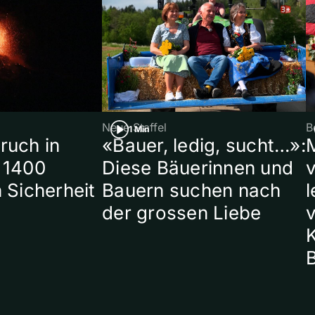
Neue Staffel
B
1 Min
ruch in
«Bauer, ledig, sucht…»:
 1400
Diese Bäuerinnen und
 Sicherheit
Bauern suchen nach
l
der grossen Liebe