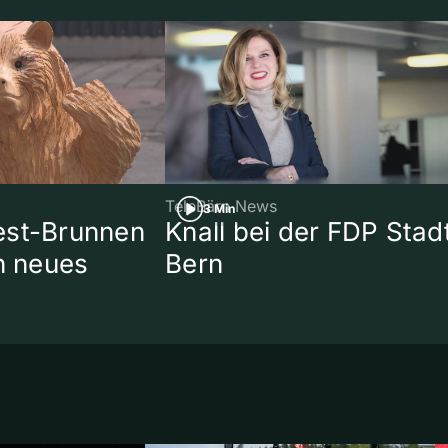
TeleBärn News
3 Min
est-Brunnen
Knall bei der FDP Stad
in neues
Bern