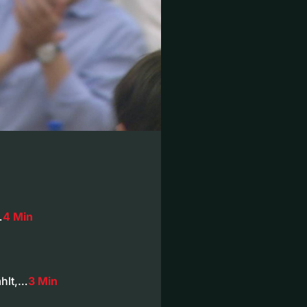
…
4 Min
hlt,…
3 Min