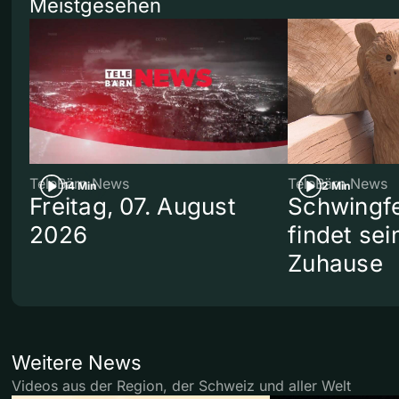
Meistgesehen
TeleBärn News
TeleBärn News
14 Min
2 Min
Freitag, 07. August
Schwingf
2026
findet se
Zuhause
Weitere News
Videos aus der Region, der Schweiz und aller Welt