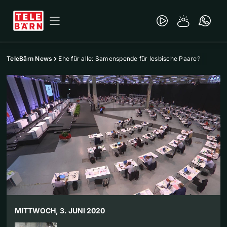
TeleBärn News
Ehe für alle: Samenspende für lesbische Paare?
MITTWOCH, 3. JUNI 2020