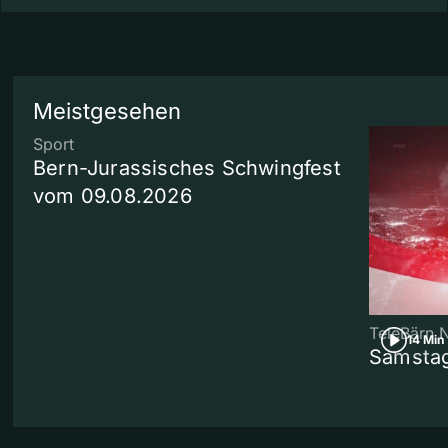
Meistgesehen
Sport
Bern-Jurassisches Schwingfest
vom 09.08.2026
TeleBärn 
14 Min
Samstag