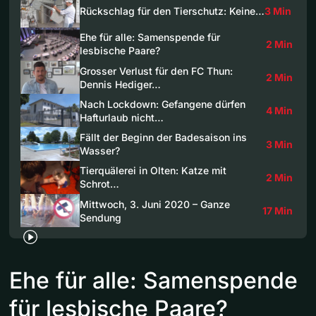
Rückschlag für den Tierschutz: Keine…
3 Min
Ehe für alle: Samenspende für
2 Min
lesbische Paare?
Grosser Verlust für den FC Thun:
2 Min
Dennis Hediger…
Nach Lockdown: Gefangene dürfen
4 Min
Hafturlaub nicht…
Fällt der Beginn der Badesaison ins
3 Min
Wasser?
Tierquälerei in Olten: Katze mit
2 Min
Schrot…
Mittwoch, 3. Juni 2020 – Ganze
17 Min
Sendung
Ehe für alle: Samenspende
für lesbische Paare?