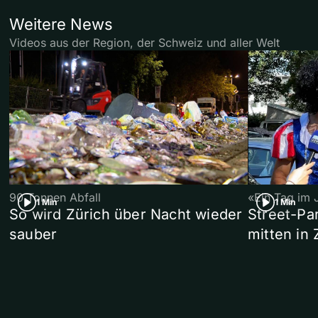
Weitere News
Videos aus der Region, der Schweiz und aller Welt
90 Tonnen Abfall
«Ein Tag im 
1 Min
1 Min
So wird Zürich über Nacht wieder
Street-P
sauber
mitten in 