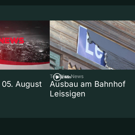
TeleBärn News
2 Min
 05. August
Ausbau am Bahnhof
Leissigen