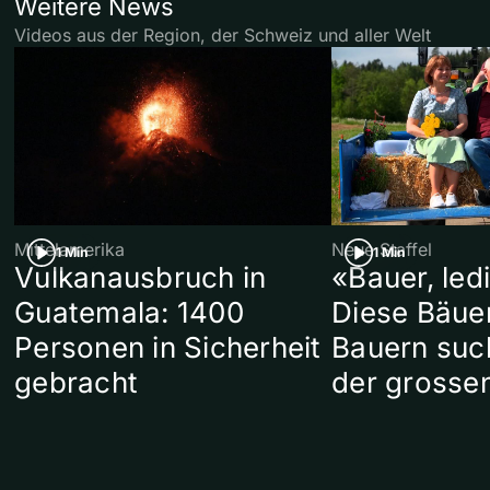
Weitere News
Videos aus der Region, der Schweiz und aller Welt
Mittelamerika
Neue Staffel
1 Min
1 Min
Vulkanausbruch in
«Bauer, led
Guatemala: 1400
Diese Bäue
Personen in Sicherheit
Bauern suc
gebracht
der grosse