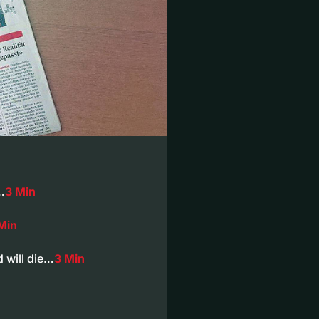
…
3 Min
Min
 will die…
3 Min