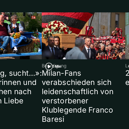
Beerdigung
L
1 Min
ig, sucht…»:
Milan-Fans
rinnen und
verabschieden sich
hen nach
leidenschaftlich von
n Liebe
verstorbener
Klublegende Franco
Baresi