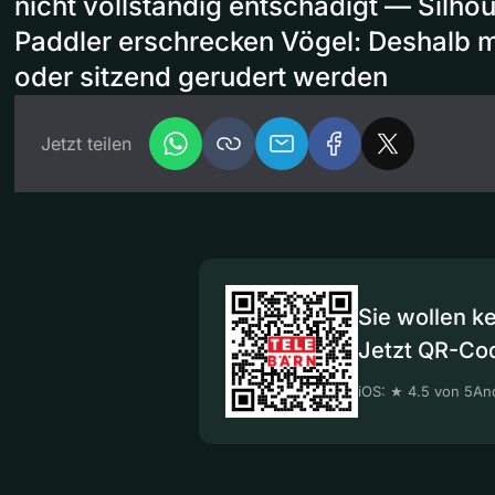
nicht vollständig entschädigt — Silho
Paddler erschrecken Vögel: Deshalb m
oder sitzend gerudert werden
Jetzt teilen
Sie wollen k
Jetzt QR-Co
iOS: ★ 4.5 von 5
And