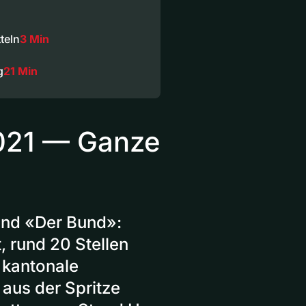
teln
3 Min
g
21 Min
2021 — Ganze
und «Der Bund»:
 rund 20 Stellen
 kantonale
aus der Spritze