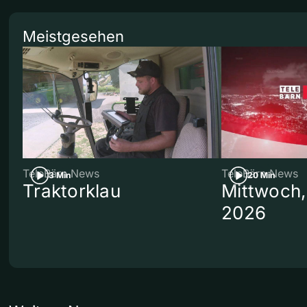
Meistgesehen
TeleBärn News
TeleBärn News
3 Min
20 Min
Traktorklau
Mittwoch,
2026