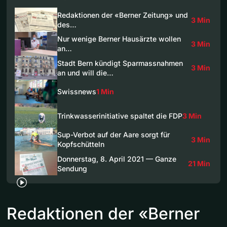
Redaktionen der «Berner Zeitung» und
3 Min
des…
Nur wenige Berner Hausärzte wollen
3 Min
an…
Stadt Bern kündigt Sparmassnahmen
3 Min
an und will die…
Swissnews
1 Min
Trinkwasserinitiative spaltet die FDP
3 Min
Sup-Verbot auf der Aare sorgt für
3 Min
Kopfschütteln
Donnerstag, 8. April 2021 — Ganze
21 Min
Sendung
Redaktionen der «Berner