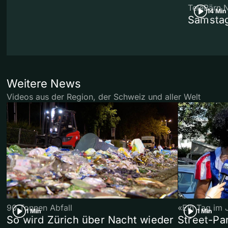
TeleBärn 
14 Min
Samstag
Weitere News
Videos aus der Region, der Schweiz und aller Welt
90 Tonnen Abfall
«Ein Tag im 
1 Min
1 Min
So wird Zürich über Nacht wieder
Street-P