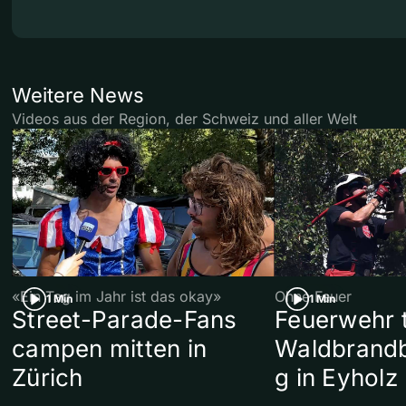
Weitere News
Videos aus der Region, der Schweiz und aller Welt
«Ein Tag im Jahr ist das okay»
Ohne Feuer
1 Min
1 Min
Street-Parade-Fans
Feuerwehr t
campen mitten in
Waldbrand
Zürich
g in Eyholz