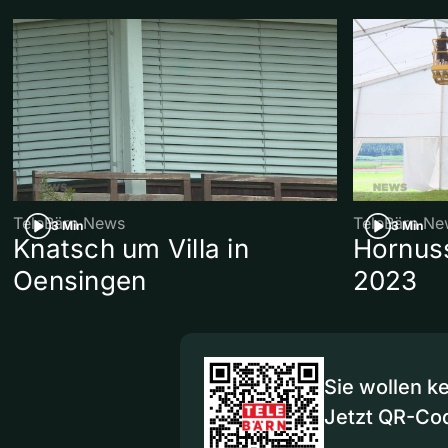
TeleBärn News
TeleBärn Ne
3 Min
3 Min
Knatsch um Villa in
Hornuss
Oensingen
2023
Sie wollen k
Jetzt QR-Co