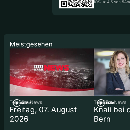
iOS: ★ 4.5 von 5
And
Meistgesehen
TeleBärn News
TeleBärn News
14 Min
3 Min
Freitag, 07. August
Knall bei
2026
Bern