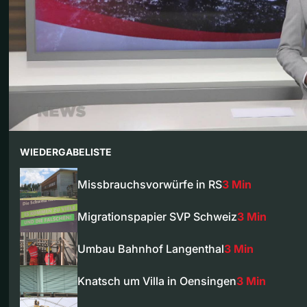
WIEDERGABELISTE
Missbrauchsvorwürfe in RS
3 Min
Migrationspapier SVP Schweiz
3 Min
Umbau Bahnhof Langenthal
3 Min
Knatsch um Villa in Oensingen
3 Min