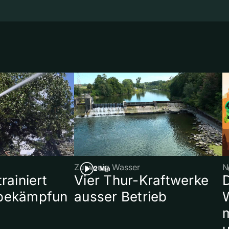
Zu wenig Wasser
N
2 Min
rainiert
Vier Thur-Kraftwerke
bekämpfun
ausser Betrieb
W