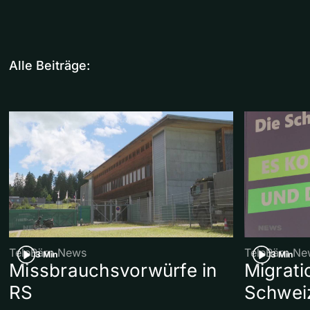
Alle Beiträge:
TeleBärn News
TeleBärn Ne
3 Min
3 Min
Missbrauchsvorwürfe in
Migrati
RS
Schwei