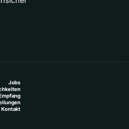
unsicher
gebracht
Jobs
chkeiten
Empfang
eilungen
Kontakt