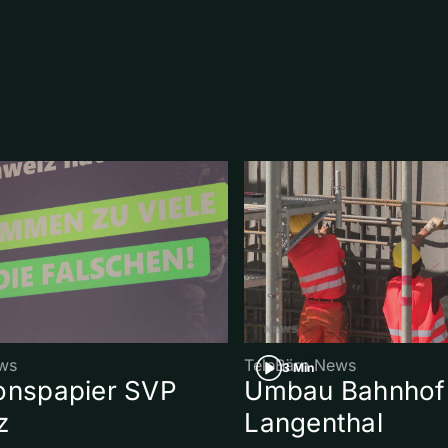
ws
TeleBärn News
3 Min
onspapier SVP
Umbau Bahnhof
z
Langenthal